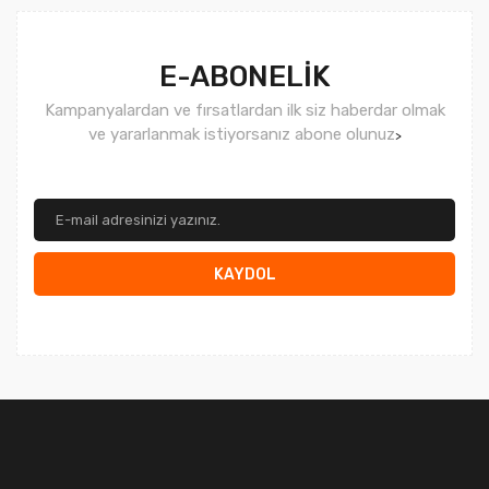
E-ABONELİK
Kampanyalardan ve fırsatlardan ilk siz haberdar olmak
ve yararlanmak istiyorsanız abone olunuz
>
KAYDOL