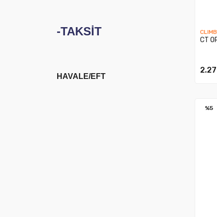
-TAKSİT
CLIM
CT O
2.27
HAVALE/EFT
%5