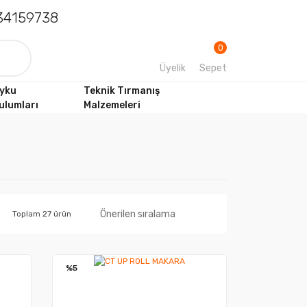
4159738
0
Üyelik
Sepet
yku
Teknik Tırmanış
ulumları
Malzemeleri
Toplam 27 ürün
%5