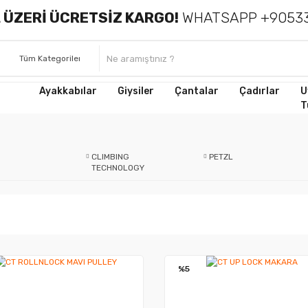
 ÜZERİ ÜCRETSİZ KARGO!
WHATSAPP +90533
Ayakkabılar
Giysiler
Çantalar
Çadırlar
U
T
CLIMBING
PETZL
TECHNOLOGY
%5