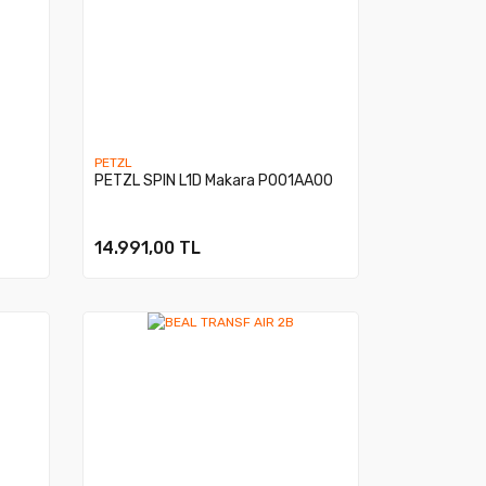
PETZL
PETZL SPIN L1D Makara P001AA00
14.991,00 TL
The North Face M Exp ...
The North Face Activ ..
Fiyat :
5.999,00 TL
Fiyat :
9.999,00 TL