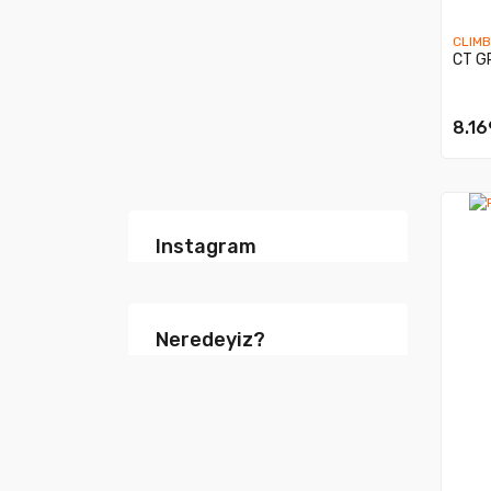
CLIM
CT G
8.16
Instagram
Neredeyiz?