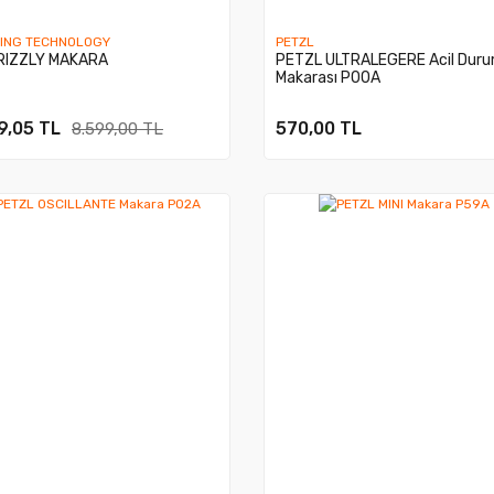
BING TECHNOLOGY
PETZL
RIZZLY MAKARA
PETZL ULTRALEGERE Acil Dur
Makarası P00A
9,05 TL
570,00 TL
8.599,00 TL