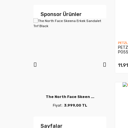
Sponsor Ürünler
PETZL
PETZL
P05
11.9
e Vecti ...
The North Face Skeen ...
The 
9,00 TL
Fiyat :
3.999,00 TL
F
Sayfalar