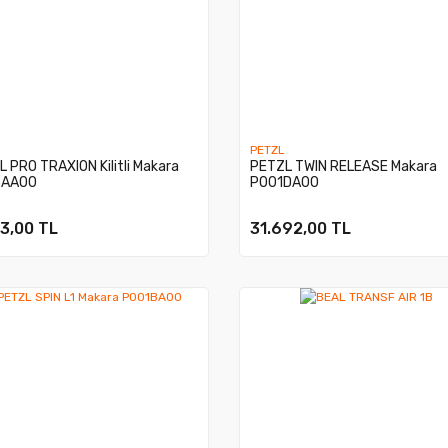
PETZL
 PRO TRAXION Kilitli Makara
PETZL TWIN RELEASE Makara
5AA00
P001DA00
13,00 TL
31.692,00 TL
North Face Base ...
The North Face Skeen ...
iyat :
2.899,00 TL
Fiyat :
3.999,00 TL