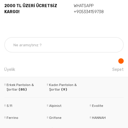
2000 TL ÜZERİ ÜCRETSİZ
WHATSAPP
KARGO!
+905334159738
Üyelik
Sepet
Erkek Pantolon &
Kadın Pantolon &
Şortlar
(85)
Şortlar
(9)
5.11
Alpinist
Evolite
Ferrino
Grifone
HANNAH