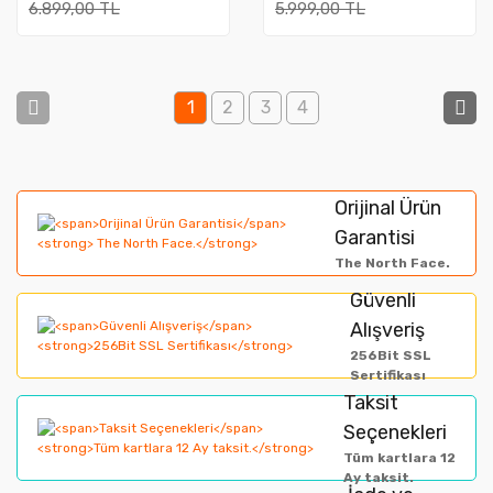
6.899,00 TL
5.999,00 TL
1
2
3
4
Orijinal Ürün
Garantisi
The North Face.
Güvenli
Alışveriş
256Bit SSL
Sertifikası
Taksit
Seçenekleri
Tüm kartlara 12
Ay taksit.