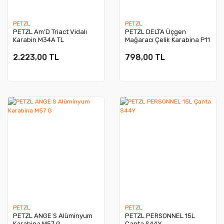
PETZL
PETZL
PETZL Am'D Triact Vidalı
PETZL DELTA Üçgen
Karabin M34A TL
Mağaracı Çelik Karabina P11
2.223,00 TL
798,00 TL
PETZL
PETZL
PETZL ANGE S Alüminyum
PETZL PERSONNEL 15L
Karabina M57 G
Çanta S44Y