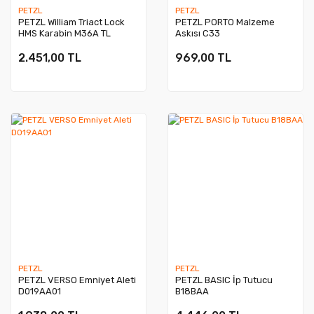
PETZL
PETZL
PETZL William Triact Lock
PETZL PORTO Malzeme
HMS Karabin M36A TL
Askısı C33
2.451,00 TL
969,00 TL
PETZL
PETZL
PETZL VERSO Emniyet Aleti
PETZL BASIC İp Tutucu
D019AA01
B18BAA