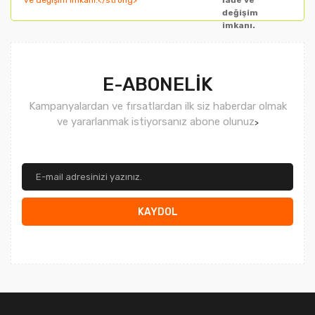
İade ve
değişim
imkanı.
E-ABONELİK
Kampanyalardan ve fırsatlardan ilk siz haberdar olmak
ve yararlanmak istiyorsanız abone olunuz
>
KAYDOL