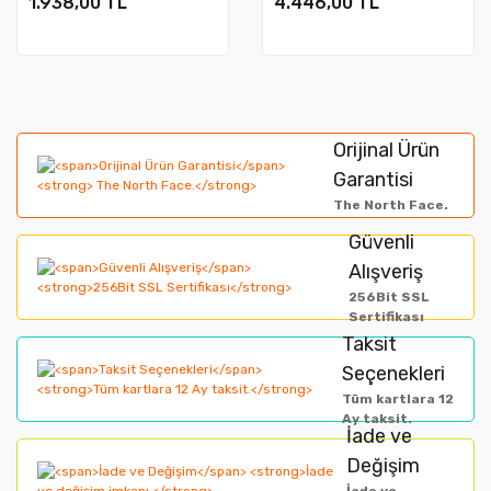
1.938,00 TL
4.446,00 TL
Orijinal Ürün
Garantisi
The North Face.
Güvenli
Alışveriş
256Bit SSL
Sertifikası
Taksit
Seçenekleri
Tüm kartlara 12
Ay taksit.
İade ve
Değişim