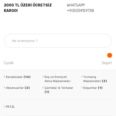
2000 TL ÜZERİ ÜCRETSİZ
WHATSAPP
KARGO!
+905334159738
Üyelik
Sepet
Karabinalar
(14)
İniş ve Emniyet
Tırmanış
Alma Malzemeleri
Malzemeleri
(3)
(3)
Aksesuarlar
(2)
Çantalar & Torbalar
Koşumlar
(1)
(1)
PETZL