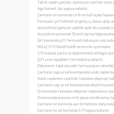
Taktik saldırı çantası, operasyon çantası veya avc
Ağır hizmet tipi yapıya sahiptir.
Çantanın ön kısmında cırtlı ve hızlı açılıp/kapanm
Fermuarlı, çift bölmeli ve geniş iç alana sahip a
Ana bölmesi geniş bir şekilde açılır. Bu sayede ç
Ana bölme içerisinde 15 inch laptop bilgisayarlar
Sırt kısmında çift fermuarlı hidrasyon cebi bulu
MOLLE/5.11 SlickStick® sistem ile uyumludur.
5.11 markalı çanta ve ekipmanlarla entegre olur
Çift yöne açılabilen fermuarlara sahiptir.
Eldiveniniz takılı olsa bile fermuarlarını rahatlık
Çantanın sağ ve sol kısımlarında suluk cepleri b
Suluk ceplerinin üzerinde fazladan ekipman ta
Çantanın sağ ve sol kısımlarında sıkıştırma perlo
Ön kısmında fazladan ekipman takılmasına ola
Ön kısmında bulunan cırtlı alana isimlik/arma takı
Çantanın ön kısmında ayrı bir bölmesi daha bul
Çantanın ön alt kısmında 5.11 logosu bulunur.