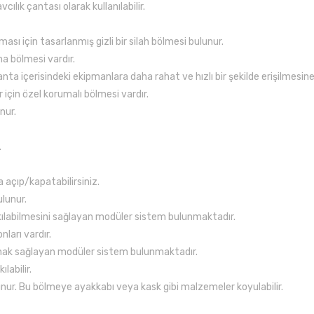
ılık çantası olarak kullanılabilir.
ası için tasarlanmış gizli bir silah bölmesi bulunur.
na bölmesi vardır.
anta içerisindeki ekipmanlara daha rahat ve hızlı bir şekilde erişilmesine
 için özel korumalı bölmesi vardır.
nur.
.
la açıp/kapatabilirsiniz.
ulunur.
kılabilmesini sağlayan modüler sistem bulunmaktadır.
nları vardır.
nak sağlayan modüler sistem bulunmaktadır.
labilir.
unur. Bu bölmeye ayakkabı veya kask gibi malzemeler koyulabilir.