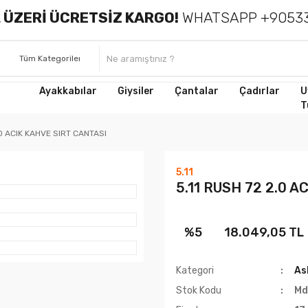
 ÜZERİ ÜCRETSİZ KARGO!
WHATSAPP +90533
Ayakkabılar
Giysiler
Çantalar
Çadırlar
U
T
.0 ACIK KAHVE SIRT CANTASI
5.11
5.11 RUSH 72 2.0 
%5
18.049,05 TL
Kategori
As
Stok Kodu
Md