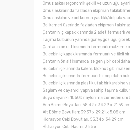
Omuz askısı ergonomik şekilli ve uzunluğu ayarla
Omuz askılarında fazladan ekipman takılabilme
Omuz askıları ve bel kemeri yastıklı/dolgulu yap
Bel kemeri üzerinde fazladan ekipman takılması
Çantanın iç kapak kısmında 2 adet fermuarlı ve 
Taşıma kulbunun yanında güneş gözlüğü gibi ekip
Çantanın ön üst kısmında fermuarlı malzeme ce
Bu cebin iç kapak kısmında fermuarlı ve fileli bi
Çantanın ön alt kısmında ise geniş bir cebi daha 
Bu cebin iç kısmında kalem, bloknot gibi malzeme
Bu cebin iç kısmında fermuarlı bir cep daha bulu
Bu cebin iç kısmında plastik ufak bir karabina va
Sağlam ve dayanıklı yapıya sahip taşıma kulbu v
Suya dayanıklı 1050D naylon malzemeden üreti
Ana Bölme Boyutları: 58.42 x 34.29 x 21.59 c
Alt Bölme Boyutları: 39.37 x 29.21 x 5.08 cm
Hidrasyon Cebi Boyutları: 53.34 x 34.29 cm
Hİdrasyon Cebi Hacmi: 3 litre