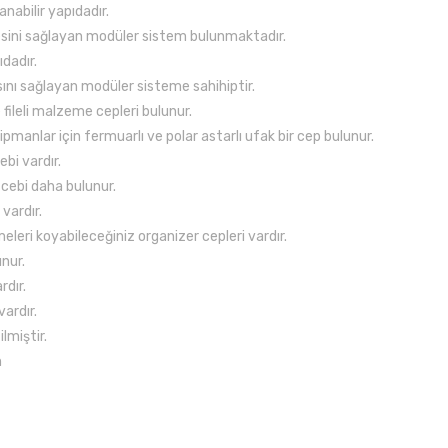
nabilir yapıdadır.
sini sağlayan modüler sistem bulunmaktadır.
ıdadır.
nı sağlayan modüler sisteme sahihiptir.
fileli malzeme cepleri bulunur.
manlar için fermuarlı ve polar astarlı ufak bir cep bulunur.
bi vardır.
r cebi daha bulunur.
vardır.
leri koyabileceğiniz organizer cepleri vardır.
nur.
rdır.
ardır.
lmiştir.
m