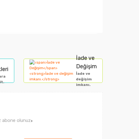
arak tarafımıza iletebilirsiniz.
İade ve
Değişim
leri
İade ve
ara
değişim
it.
imkanı.
ız abone olunuz
>