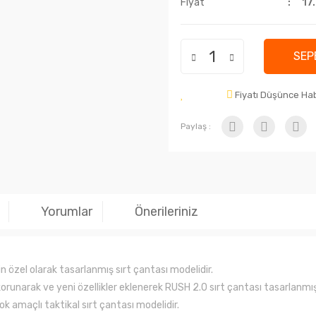
Fiyat
17
SEP
Fiyatı Düşünce Ha
Paylaş :
Yorumlar
Önerileriniz
in özel olarak tasarlanmış sırt çantası modelidir.
i korunarak ve yeni özellikler eklenerek RUSH 2.0 sırt çantası tasarlanmış
k amaçlı taktikal sırt çantası modelidir.