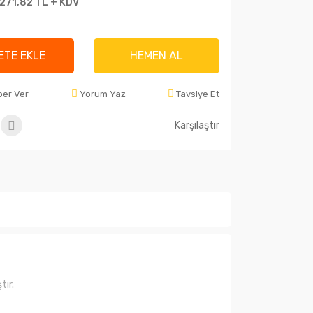
.271,82 TL + KDV
ETE EKLE
HEMEN AL
ber Ver
Yorum Yaz
Tavsiye Et
Karşılaştır
tır.