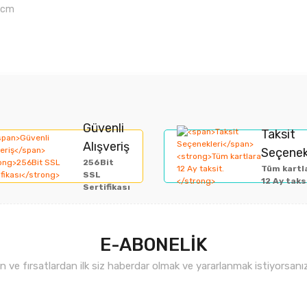
5 cm
rında ve diğer konularda yetersiz gördüğünüz noktaları öneri formunu kullan
Bu ürüne ilk yorumu siz yapın!
Güvenli
Taksit
Alışveriş
Seçenek
miyor.
256Bit
Yorum Yaz
Tüm kartl
SSL
12 Ay taks
Sertifikası
E-ABONELİK
ve fırsatlardan ilk siz haberdar olmak ve yararlanmak istiyorsan