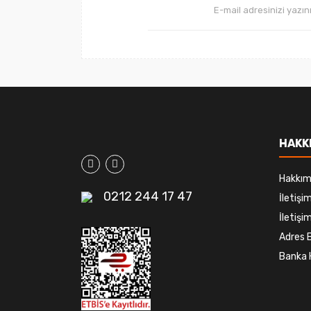
HAKK
Hakkım
0212 244 17 47
İletiş
İletişim
Adres B
Banka 