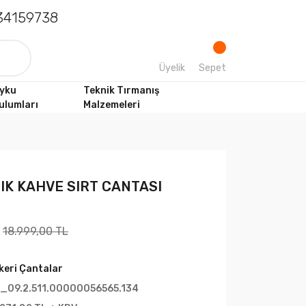
4159738
Üyelik
Sepet
yku
Teknik Tırmanış
ulumları
Malzemeleri
ACIK KAHVE SIRT CANTASI
18.999,00 TL
keri Çantalar
_09.2.511.00000056565.134