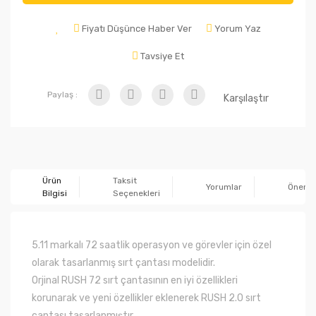
Fiyatı Düşünce Haber Ver
Yorum Yaz
Tavsiye Et
Paylaş :
Karşılaştır
Ürün
Taksit
Yorumlar
Önerile
Bilgisi
Seçenekleri
5.11 markalı 72 saatlik operasyon ve görevler için özel
olarak tasarlanmış sırt çantası modelidir.
Orjinal RUSH 72 sırt çantasının en iyi özellikleri
korunarak ve yeni özellikler eklenerek RUSH 2.0 sırt
çantası tasarlanmıştır.