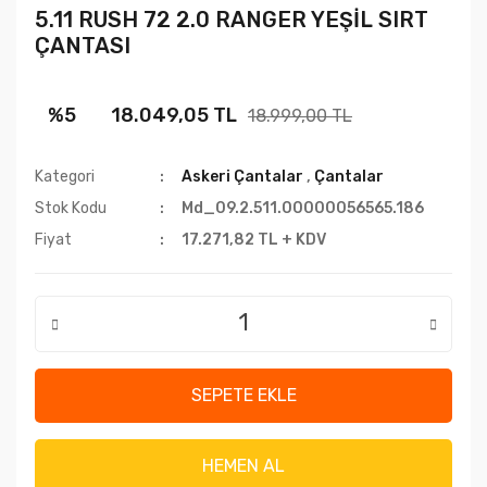
5.11 RUSH 72 2.0 RANGER YEŞİL SIRT
ÇANTASI
%5
18.049,05 TL
18.999,00 TL
Kategori
Askeri Çantalar
,
Çantalar
Stok Kodu
Md_09.2.511.00000056565.186
Fiyat
17.271,82 TL + KDV
SEPETE EKLE
HEMEN AL