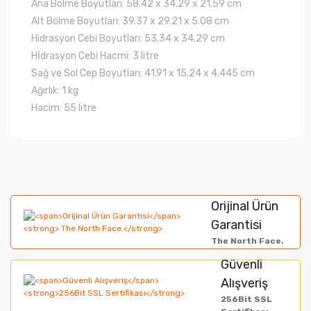
Ana Bölme Boyutları: 58.42 x 34.29 x 21.59 cm
Alt Bölme Boyutları: 39.37 x 29.21 x 5.08 cm
Hidrasyon Cebi Boyutları: 53.34 x 34.29 cm
Hİdrasyon Cebi Hacmi: 3 litre
Sağ ve Sol Cep Boyutları: 41.91 x 15.24 x 4.445 cm
Ağırlık: 1 kg
Hacim: 55 litre
Bu ürünün fiyat bilgisi, resim, ürün açıklamalarında ve
diğer konularda yetersiz gördüğünüz noktaları öneri
Bu ürüne ilk yorumu siz yapın!
formunu kullanarak tarafımıza iletebilirsiniz.
Orijinal Ürün
Görüş ve önerileriniz için teşekkür ederiz.
Garantisi
Yorum Yaz
The North Face.
Ürün resmi kalitesiz, bozuk veya görüntülenemiyor.
Güvenli
Alışveriş
Ürün açıklamasında eksik bilgiler bulunuyor.
256Bit SSL
Ürün bilgilerinde hatalar bulunuyor.