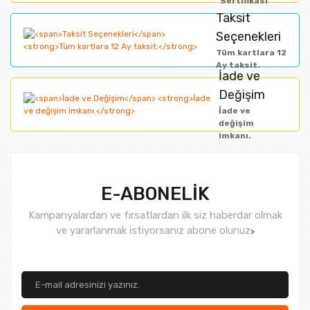
Sertifikası
Taksit
Ürün fiyatı diğer sitelerden daha pahalı.
Seçenekleri
Bu ürüne benzer farklı alternatifler olmalı.
Tüm kartlara 12
Ay taksit.
İade ve
Değişim
İade ve
değişim
imkanı.
Gönder
E-ABONELİK
Kampanyalardan ve fırsatlardan ilk siz haberdar olmak
ve yararlanmak istiyorsanız abone olunuz
>