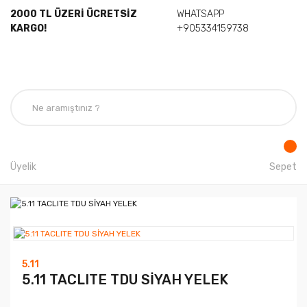
2000 TL ÜZERİ ÜCRETSİZ
WHATSAPP
KARGO!
+905334159738
Üyelik
Sepet
5.11
5.11 TACLITE TDU SİYAH YELEK