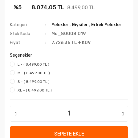
%5
8.074,05 TL
8.499,00 TL
Kategori
Yelekler
,
Giysiler
,
Erkek Yelekler
Stok Kodu
Md_80008.019
Fiyat
7.726,36 TL + KDV
Seçenekler
L - ( 8.499,00 TL )
M - ( 8.499,00 TL )
S - ( 8.499,00 TL )
XL - ( 8.499,00 TL )
SEPETE EKLE