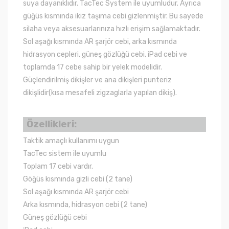
suya dayanıklıdır. TacTec System ile uyumludur. Ayrıca
güğüs kısmında ikiz taşıma cebi gizlenmiştir. Bu sayede
silaha veya aksesuarlarınıza hızlı erişim sağlamaktadır.
Sol aşağı kısmında AR şarjör cebi, arka kısmında
hidrasyon cepleri, güneş gözlüğü cebi, iPad cebi ve
toplamda 17 cebe sahip bir yelek modelidir.
Güçlendirilmiş dikişler ve ana dikişleri punteriz
dikişlidir(kısa mesafeli zigzaglarla yapılan dikiş).
Özellikleri:
Taktik amaçlı kullanımı uygun
TacTec sistem ile uyumlu
Toplam 17 cebi vardır.
Göğüs kısmında gizli cebi (2 tane)
Sol aşağı kısmında AR şarjör cebi
Arka kısmında, hidrasyon cebi (2 tane)
Güneş gözlüğü cebi