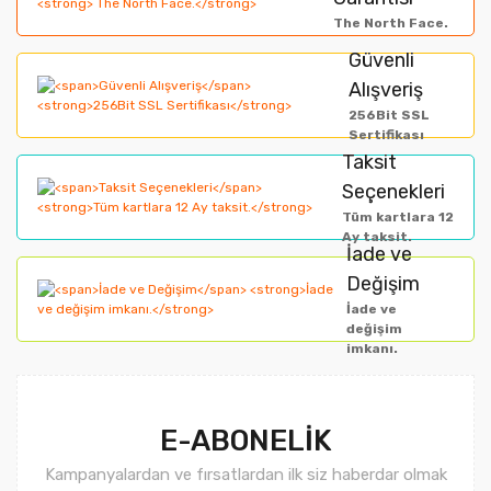
Yorum Yaz
The North Face.
Ürün resmi kalitesiz, bozuk veya görüntülenemiyor.
Güvenli
Alışveriş
Ürün açıklamasında eksik bilgiler bulunuyor.
256Bit SSL
Ürün bilgilerinde hatalar bulunuyor.
Sertifikası
Taksit
Ürün fiyatı diğer sitelerden daha pahalı.
Seçenekleri
Bu ürüne benzer farklı alternatifler olmalı.
Tüm kartlara 12
Ay taksit.
İade ve
Değişim
İade ve
değişim
imkanı.
Gönder
E-ABONELİK
Kampanyalardan ve fırsatlardan ilk siz haberdar olmak