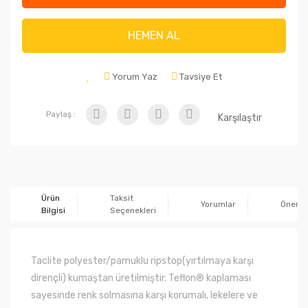
HEMEN AL
Yorum Yaz
Tavsiye Et
Paylaş :
Karşılaştır
Ürün
Taksit
Yorumlar
Önerile
Bilgisi
Seçenekleri
Taclite polyester/pamuklu ripstop(yırtılmaya karşı
dirençli) kumaştan üretilmiştir. Teflon® kaplaması
sayesinde renk solmasına karşı korumalı, lekelere ve