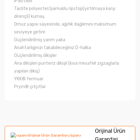
iPad cebi
Taclite polyester/pamuklu ripstop(yırtılmaya karşı
dirençli) kumaş
Omuz yapısı sayesinde, ağırlık dağılımını maksimum
seviyeye getirir.
Güçlendirilmiş yarım yaka
Anahtarlığınızı takabileceğiniz D-halka
Güçlendirilmiş dikişler
Ana dikişleri punteriz dikişli (kısa mesafeli zigzaglarla
yapılan dikiş)
YKK® fermuar
Prym® çıtçıtlar
Bu ürünün fiyat bilgisi, resim, ürün açıklamalarında ve
diğer konularda yetersiz gördüğünüz noktaları öneri
Bu ürüne ilk yorumu siz yapın!
formunu kullanarak tarafımıza iletebilirsiniz.
Orijinal Ürün
Görüş ve önerileriniz için teşekkür ederiz.
Garantisi