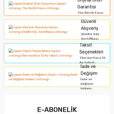
Görüş ve önerileriniz için teşekkür ederiz.
Garantisi
Yorum Yaz
The North Face.
Ürün resmi kalitesiz, bozuk veya görüntülenemiyor.
Güvenli
Alışveriş
Ürün açıklamasında eksik bilgiler bulunuyor.
256Bit SSL
Ürün bilgilerinde hatalar bulunuyor.
Sertifikası
Taksit
Ürün fiyatı diğer sitelerden daha pahalı.
Seçenekleri
Bu ürüne benzer farklı alternatifler olmalı.
Tüm kartlara 12
Ay taksit.
İade ve
Değişim
İade ve
değişim
imkanı.
Gönder
E-ABONELİK