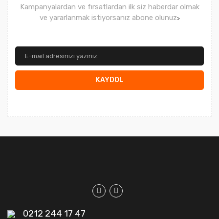
Kampanyalardan ve fırsatlardan ilk siz haberdar olmak
ve yararlanmak istiyorsanız abone olunuz
>
KAYDOL
0212 244 17 47