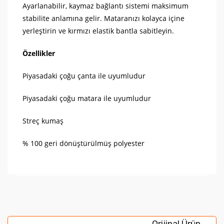
Ayarlanabilir, kaymaz bağlantı sistemi maksimum
stabilite anlamına gelir. Mataranızı kolayca içine
yerleştirin ve kırmızı elastik bantla sabitleyin.
Özellikler
Piyasadaki çoğu çanta ile uyumludur
Piyasadaki çoğu matara ile uyumludur
Streç kumaş
% 100 geri dönüştürülmüş polyester
Bu ürünün fiyat bilgisi, resim, ürün açıklamalarında ve
diğer konularda yetersiz gördüğünüz noktaları öneri
Bu ürüne ilk yorumu siz yapın!
formunu kullanarak tarafımıza iletebilirsiniz.
Orijinal Ürün