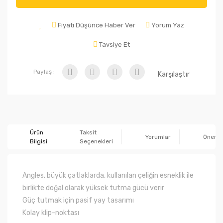
Fiyatı Düşünce Haber Ver
Yorum Yaz
Tavsiye Et
Paylaş :
Karşılaştır
Ürün
Taksit
Yorumlar
Önerile
Bilgisi
Seçenekleri
Angles,
büyük
çatlaklar
da,
kullanılan
çeliğin
esneklik
ile
birlikte
doğal olarak yüksek
tutma gücü
verir
Güç
tutmak için
pasif
yay tasarımı
Kolay
klip
-
noktası