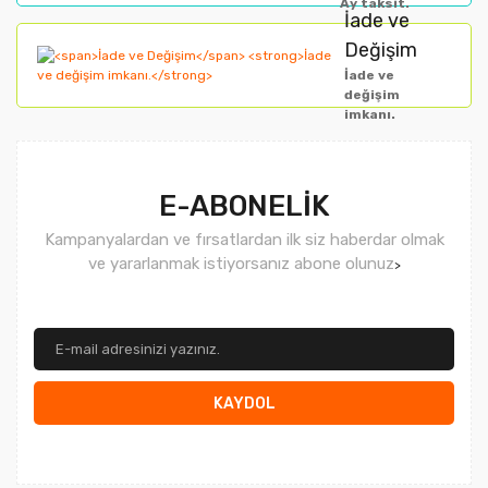
Ay taksit.
İade ve
Değişim
İade ve
değişim
imkanı.
Gönder
E-ABONELİK
Kampanyalardan ve fırsatlardan ilk siz haberdar olmak
ve yararlanmak istiyorsanız abone olunuz
>
KAYDOL