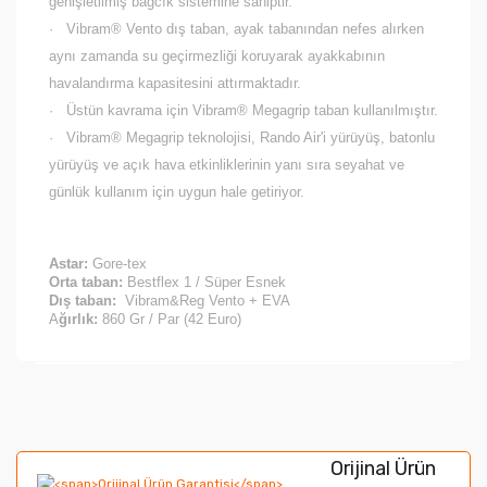
genişletilmiş bağcık sistemine sahiptir.
·
Vibram® Vento dış taban, ayak tabanından nefes alırken
aynı zamanda su geçirmezliği koruyarak ayakkabının
havalandırma kapasitesini attırmaktadır.
·
Üstün kavrama için Vibram® Megagrip taban kullanılmıştır.
·
Vibram® Megagrip teknolojisi, Rando Air'i yürüyüş, batonlu
yürüyüş ve açık hava etkinliklerinin yanı sıra seyahat ve
günlük kullanım için uygun hale getiriyor.
Astar:
Gore-tex
Orta taban:
Bestflex 1 / Süper Esnek
Dış taban:
Vibram&Reg Vento + EVA
A
ğırlık:
860 Gr / Par (42 Euro)
Bu ürünün fiyat bilgisi, resim, ürün açıklamalarında ve
diğer konularda yetersiz gördüğünüz noktaları öneri
Bu ürüne ilk yorumu siz yapın!
formunu kullanarak tarafımıza iletebilirsiniz.
Orijinal Ürün