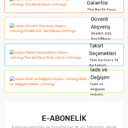
Görüş ve önerileriniz için teşekkür ederiz.
Garantisi
Yorum Yaz
The North Face.
Ürün resmi kalitesiz, bozuk veya görüntülenemiyor.
Güvenli
Alışveriş
Ürün açıklamasında eksik bilgiler bulunuyor.
256Bit SSL
Ürün bilgilerinde hatalar bulunuyor.
Sertifikası
Taksit
Ürün fiyatı diğer sitelerden daha pahalı.
Seçenekleri
Bu ürüne benzer farklı alternatifler olmalı.
Tüm kartlara 12
Ay taksit.
İade ve
Değişim
İade ve
değişim
imkanı.
Gönder
E-ABONELİK
Kampanyalardan ve fırsatlardan ilk siz haberdar olmak