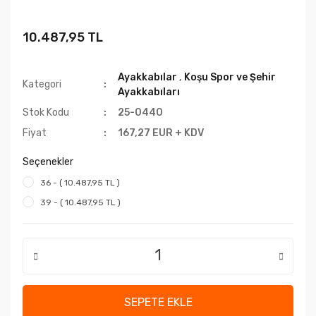
10.487,95 TL
Ayakkabılar
,
Koşu Spor ve Şehir
Kategori
Ayakkabıları
Stok Kodu
25-0440
Fiyat
167,27 EUR + KDV
Seçenekler
36 - ( 10.487,95 TL )
39 - ( 10.487,95 TL )
SEPETE EKLE