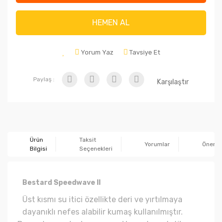
HEMEN AL
Yorum Yaz
Tavsiye Et
Paylaş :
Karşılaştır
Ürün
Taksit
Yorumlar
Önerile
Bilgisi
Seçenekleri
Bestard Speedwave II
Üst kısmı su itici özellikte deri ve yırtılmaya
dayanıklı nefes alabilir kumaş kullanılmıştır.