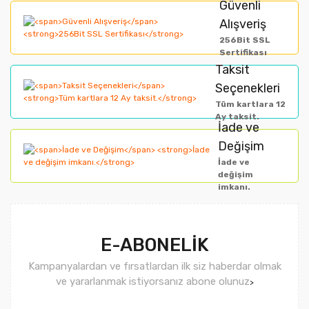
Ürün resmi kalitesiz, bozuk veya görüntülenemiyor.
Güvenli
Alışveriş
Ürün açıklamasında eksik bilgiler bulunuyor.
256Bit SSL
Ürün bilgilerinde hatalar bulunuyor.
Sertifikası
Taksit
Ürün fiyatı diğer sitelerden daha pahalı.
Seçenekleri
Bu ürüne benzer farklı alternatifler olmalı.
Tüm kartlara 12
Ay taksit.
İade ve
Değişim
İade ve
değişim
imkanı.
Gönder
E-ABONELİK
Kampanyalardan ve fırsatlardan ilk siz haberdar olmak
ve yararlanmak istiyorsanız abone olunuz
>