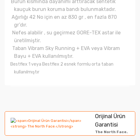
Burun kısmında dayanımı arttıracak sentetik
kauçuk burun koruma bandı bulunmaktadır.
Ağırlığı 42 No için en az 830 gr , en fazla 870
gr’dır.
Nefes alabilir , su geçirmez GORE-TEX astar ile
üretilmiştir.
Taban Vibram Sky Running + EVA veya Vibram
Bayu + EVA kullanılmıştır.
Bestflex 1 veya Bestflex 2 esnek formlu orta taban
kullanılmıştır
Bu ürünün fiyat bilgisi, resim, ürün açıklamalarında ve
diğer konularda yetersiz gördüğünüz noktaları öneri
Bu ürüne ilk yorumu siz yapın!
formunu kullanarak tarafımıza iletebilirsiniz.
Orijinal Ürün
Görüş ve önerileriniz için teşekkür ederiz.
Garantisi
Yorum Yaz
The North Face.