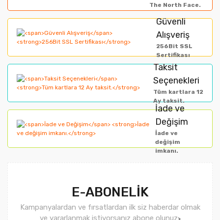
The North Face.
Ürün resmi kalitesiz, bozuk veya görüntülenemiyor.
Güvenli
Alışveriş
Ürün açıklamasında eksik bilgiler bulunuyor.
256Bit SSL
Ürün bilgilerinde hatalar bulunuyor.
Sertifikası
Taksit
Ürün fiyatı diğer sitelerden daha pahalı.
Seçenekleri
Bu ürüne benzer farklı alternatifler olmalı.
Tüm kartlara 12
Ay taksit.
İade ve
Değişim
İade ve
değişim
imkanı.
Gönder
E-ABONELİK
Kampanyalardan ve fırsatlardan ilk siz haberdar olmak
ve yararlanmak istiyorsanız abone olunuz
>