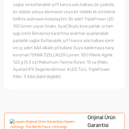
sağlar ve katlanabilir çift kanca askı halkası, bir çadırda,
bir daldan askıya alınmasını veya bir teldeki ek ünitelerle
birlikte asılmasını kolaylaştırır. Bir adet TriplePower LED
100 lümen yayar (maks. Ayar) Buzlu küre parlak, ortam
ışığı üretir Benzersiz karartma anahtarı ayarlanabilir
parlaklık sağlar Katlanabilir, çift kanca askı halkası içerir
ve üç adet AAA alkalin pil kullanır Suya daldırmaya karşı
korumalı TEKNİK ÖZELLİKLER Lümen: 100 Pillerle Ağırlık:
122 g (4,3 oz) Maksimum Yanma Süresi: 10 sa (Maks
Ayarlar) IPX Değerlendirmesi: 4 LED Türü: TriplePower
Piller: 3 AAA (dahil değildir)
Bu ürünün fiyat bilgisi, resim, ürün açıklamalarında ve
diğer konularda yetersiz gördüğünüz noktaları öneri
Bu ürüne ilk yorumu siz yapın!
formunu kullanarak tarafımıza iletebilirsiniz.
Orijinal Ürün
Görüş ve önerileriniz için teşekkür ederiz.
Garantisi
Yorum Yaz