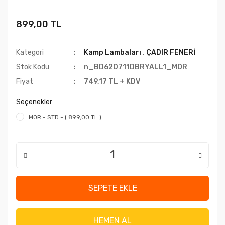
899,00 TL
Kategori
Kamp Lambaları
,
ÇADIR FENERİ
Stok Kodu
n_BD620711DBRYALL1_MOR
Fiyat
749,17 TL + KDV
Seçenekler
MOR - STD - ( 899,00 TL )
SEPETE EKLE
HEMEN AL