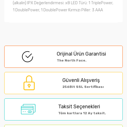
(alkalin) IPX Değerlendirmesi: x8 LED Türü: 1 TriplePower,
1 DoublePower, 1 DoublePower Kırmızı Piller: 3 AAA
Bu ürünün fiyat bilgisi, resim, ürün açıklamalarında ve
diğer konularda yetersiz gördüğünüz noktaları öneri
Bu ürüne ilk yorumu siz yapın!
formunu kullanarak tarafımıza iletebilirsiniz.
Orijinal Ürün Garantisi
Görüş ve önerileriniz için teşekkür ederiz.
The North Face.
Yorum Yaz
Ürün resmi kalitesiz, bozuk veya görüntülenemiyor.
Güvenli Alışveriş
Ürün açıklamasında eksik bilgiler bulunuyor.
256Bit SSL Sertifikası
Ürün bilgilerinde hatalar bulunuyor.
Ürün fiyatı diğer sitelerden daha pahalı.
Taksit Seçenekleri
Bu ürüne benzer farklı alternatifler olmalı.
Tüm kartlara 12 Ay taksit.