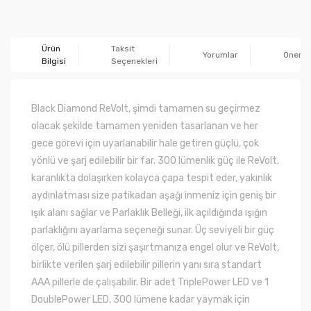
Ürün
Taksit
Yorumlar
Önerile
Bilgisi
Seçenekleri
Black Diamond ReVolt, şimdi tamamen su geçirmez
olacak şekilde tamamen yeniden tasarlanan ve her
gece görevi için uyarlanabilir hale getiren güçlü, çok
yönlü ve şarj edilebilir bir far. 300 lümenlik güç ile ReVolt,
karanlıkta dolaşırken kolayca çapa tespit eder, yakınlık
aydınlatması size patikadan aşağı inmeniz için geniş bir
ışık alanı sağlar ve Parlaklık Belleği, ilk açıldığında ışığın
parlaklığını ayarlama seçeneği sunar. Üç seviyeli bir güç
ölçer, ölü pillerden sizi şaşırtmanıza engel olur ve ReVolt,
birlikte verilen şarj edilebilir pillerin yanı sıra standart
AAA pillerle de çalışabilir. Bir adet TriplePower LED ve 1
DoublePower LED, 300 lümene kadar yaymak için