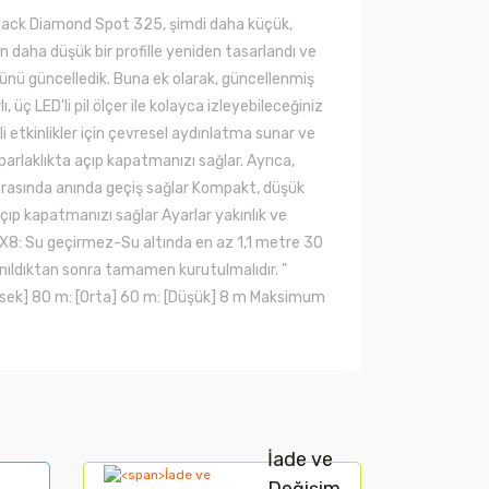
 Black Diamond Spot 325, şimdi daha küçük,
 daha düşük bir profille yeniden tasarlandı ve
zünü güncelledik. Buna ek olarak, güncellenmiş
ç LED'li pil ölçer ile kolayca izleyebileceğiniz
etkinlikler için çevresel aydınlatma sunar ve
 parlaklıkta açıp kapatmanızı sağlar. Ayrıca,
 arasında anında geçiş sağlar Kompakt, düşük
 açıp kapatmanızı sağlar Ayarlar yakınlık ve
IPX8: Su geçirmez-Su altında en az 1,1 metre 30
llanıldıktan sonra tamamen kurutulmalıdır. "
Yüksek] 80 m: [Orta] 60 m: [Düşük] 8 m Maksimum
arak tarafımıza iletebilirsiniz.
İade ve