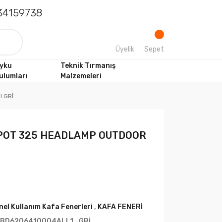
4159738
Üyelik
Sepet
yku
Teknik Tırmanış
ulumları
Malzemeleri
 GRİ
POT 325 HEADLAMP OUTDOOR
nel Kullanım Kafa Fenerleri
,
KAFA FENERİ
BD6206410004ALL1_GRİ