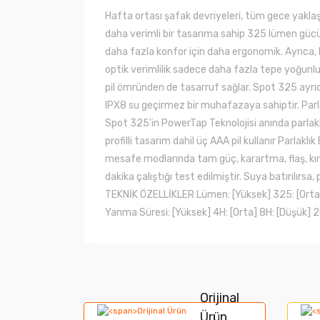
Hafta ortası şafak devriyeleri, tüm gece yakla
daha verimli bir tasarıma sahip 325 lümen gücün
daha fazla konfor için daha ergonomik. Ayrıca, 
optik verimlilik sadece daha fazla tepe yoğunluğ
pil ömründen de tasarruf sağlar. Spot 325 ayrı
IPX8 su geçirmez bir muhafazaya sahiptir. Parlakl
Spot 325'in PowerTap Teknolojisi anında parlak
profilli tasarım dahil üç AAA pil kullanır Parlak
mesafe modlarında tam güç, karartma, flaş, kır
dakika çalıştığı test edilmiştir. Suya batırılırs
TEKNİK ÖZELLİKLER Lümen: [Yüksek] 325: [Orta] 
Yanma Süresi: [Yüksek] 4H: [Orta] 8H: [Düşük] 20
Bu ürünün fiyat bilgisi, resim, ürün açıklamala
Görüş ve önerileriniz için teşekkür ederiz.
Orijinal
Ürün