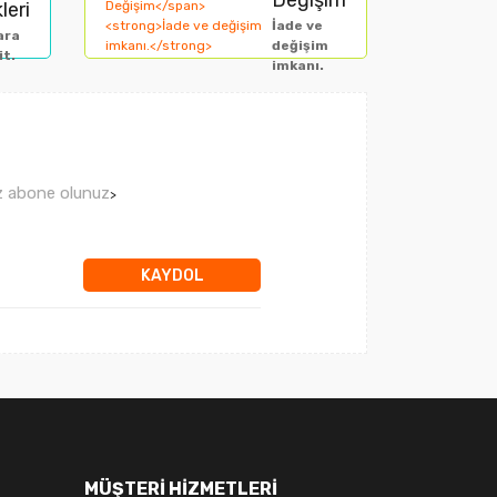
Değişim
leri
İade ve
ara
değişim
it.
imkanı.
ız abone olunuz
>
KAYDOL
MÜŞTERİ HİZMETLERİ