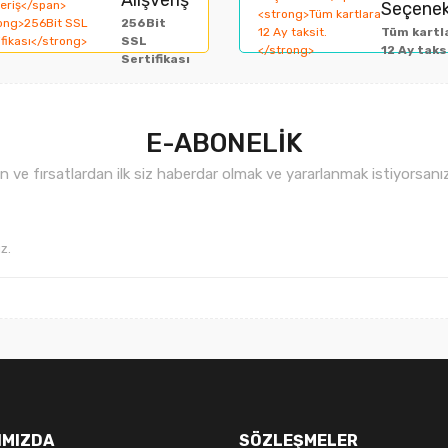
Alışveriş
Seçenek
miyor.
256Bit
Yorum Yaz
Tüm kartl
SSL
12 Ay taks
Sertifikası
E-ABONELİK
ve fırsatlardan ilk siz haberdar olmak ve yararlanmak istiyorsan
Gönder
IMIZDA
SÖZLEŞMELER