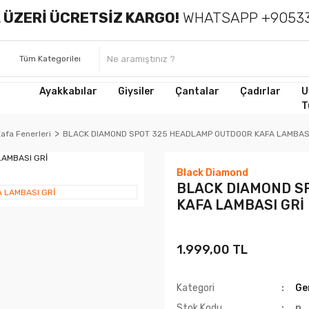
 ÜZERİ ÜCRETSİZ KARGO!
WHATSAPP +90533
Ayakkabılar
Giysiler
Çantalar
Çadırlar
U
T
afa Fenerleri
BLACK DIAMOND SPOT 325 HEADLAMP OUTDOOR KAFA LAMBASI
Black Diamond
BLACK DIAMOND S
KAFA LAMBASI GRİ
1.999,00 TL
Kategori
Ge
Stok Kodu
n_