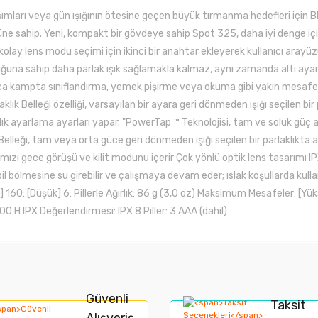
şımları veya gün ışığının ötesine geçen büyük tırmanma hedefleri için
e sahip. Yeni, kompakt bir gövdeye sahip Spot 325, daha iyi denge için
kolay lens modu seçimi için ikinci bir anahtar ekleyerek kullanıcı arayü
una sahip daha parlak ışık sağlamakla kalmaz, aynı zamanda altı ayarlı, ü
ca kampta sınıflandırma, yemek pişirme veya okuma gibi yakın mesafeli 
ık Belleği özelliği, varsayılan bir ayara geri dönmeden ışığı seçilen bir
lık ayarlama ayarları yapar. "PowerTap ™ Teknolojisi, tam ve soluk güç
lık Belleği, tam veya orta güce geri dönmeden ışığı seçilen bir parlaklıkta
mızı gece görüşü ve kilit modunu içerir Çok yönlü optik lens tasarımı 
a, pil bölmesine su girebilir ve çalışmaya devam eder; ıslak koşullarda ku
160: [Düşük] 6: Pillerle Ağırlık: 86 g (3,0 oz) Maksimum Mesafeler: [
0 H IPX Değerlendirmesi: IPX 8 Piller: 3 AAA (dahil)
rında ve diğer konularda yetersiz gördüğünüz noktaları öneri formunu kullan
Bu ürüne ilk yorumu siz yapın!
Güvenli
Taksit