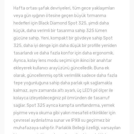
Hafta ortası şafak devriyeleri, tüm gece yaklaşımları
veya gün ışığının ötesine geçen büyük tırmanma
hedefleri için Black Diamond Spot 325, şimdi daha
küçük, daha verimli bir tasarıma sahip 325 lümen
gücüne sahip. Yeni, kompakt bir gövdeye sahip Spot
325, daha iyi denge için daha düşük bir profille yeniden
tasarlandı ve daha fazla konfor için daha ergonomik.
Ayrıca, kolay lens modu seçimi için ikinci bir anahtar
ekleyerek kullanıcı arayüzünü güncelledik. Buna ek
olarak, güncellenmiş optik verimlilik sadece daha fazla
tepe yoğunluğuna sahip daha parlak ışık sağlamakla
kalmaz, aynı zamanda altı ayarlı, üç LED'li pil ölçer ile
kolayca izleyebileceğiniz pil ömründen de tasarruf
sağlar. Spot 325 ayrıca kampta sınıflandırma, yemek
pişirme veya okuma gibi yakın mesafeli etkinlikler için
çevresel aydınlatma sunar ve IPX8 su geçirmez bir
muhafazaya sahiptir. Parlaklık Belleği özelliği, varsayılan