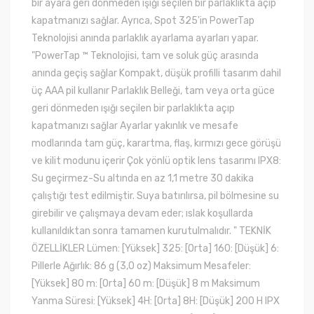
bir ayara geri dönmeden ışığı seçilen bir parlaklıkta açıp
kapatmanızı sağlar. Ayrıca, Spot 325'in PowerTap
Teknolojisi anında parlaklık ayarlama ayarları yapar.
"PowerTap ™ Teknolojisi, tam ve soluk güç arasında
anında geçiş sağlar Kompakt, düşük profilli tasarım dahil
üç AAA pil kullanır Parlaklık Belleği, tam veya orta güce
geri dönmeden ışığı seçilen bir parlaklıkta açıp
kapatmanızı sağlar Ayarlar yakınlık ve mesafe
modlarında tam güç, karartma, flaş, kırmızı gece görüşü
ve kilit modunu içerir Çok yönlü optik lens tasarımı IPX8:
Su geçirmez-Su altında en az 1,1 metre 30 dakika
çalıştığı test edilmiştir. Suya batırılırsa, pil bölmesine su
girebilir ve çalışmaya devam eder; ıslak koşullarda
kullanıldıktan sonra tamamen kurutulmalıdır. " TEKNİK
ÖZELLİKLER Lümen: [Yüksek] 325: [Orta] 160: [Düşük] 6:
Pillerle Ağırlık: 86 g (3,0 oz) Maksimum Mesafeler:
[Yüksek] 80 m: [Orta] 60 m: [Düşük] 8 m Maksimum
Yanma Süresi: [Yüksek] 4H: [Orta] 8H: [Düşük] 200 H IPX