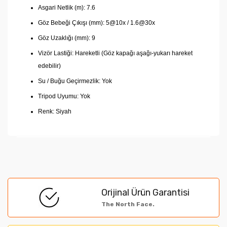
Asgari Netlik (m): 7.6
Göz Bebeği Çıkışı (mm): 5@10x / 1.6@30x
Göz Uzaklığı (mm): 9
Vizör Lastiği: Hareketli (Göz kapağı aşağı-yukarı hareket
edebilir)
Su / Buğu Geçirmezlik: Yok
Tripod Uyumu: Yok
Renk: Siyah
Bu ürünün fiyat bilgisi, resim, ürün açıklamalarında ve
diğer konularda yetersiz gördüğünüz noktaları öneri
Bu ürüne ilk yorumu siz yapın!
formunu kullanarak tarafımıza iletebilirsiniz.
Orijinal Ürün Garantisi
Görüş ve önerileriniz için teşekkür ederiz.
The North Face.
Yorum Yaz
Ürün resmi kalitesiz, bozuk veya görüntülenemiyor.