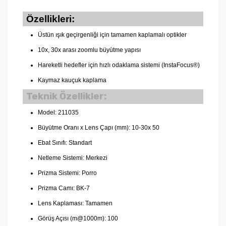
Özellikleri:
Üstün ışık geçirgenliği için tamamen kaplamalı optikler
10x, 30x arası zoomlu büyütme yapısı
Hareketli hedefler için hızlı odaklama sistemi (InstaFocus®)
Kaymaz kauçuk kaplama
Teknik Özellikler:
Model: 211035
Büyütme Oranı x Lens Çapı (mm): 10-30x 50
Ebat Sınıfı: Standart
Netleme Sistemi: Merkezi
Prizma Sistemi: Porro
Prizma Camı: BK-7
Lens Kaplaması: Tamamen
Görüş Açısı (m@1000m): 100