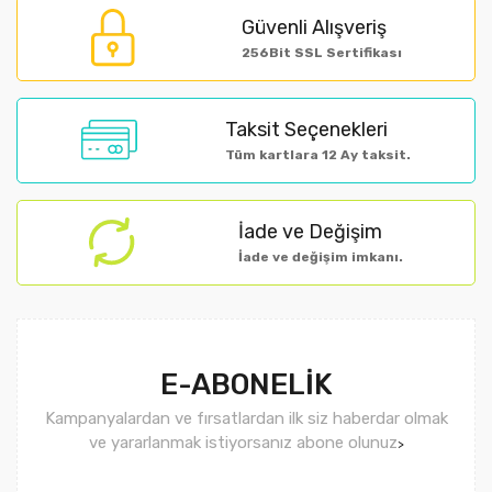
Güvenli Alışveriş
Ürün açıklamasında eksik bilgiler bulunuyor.
256Bit SSL Sertifikası
Ürün bilgilerinde hatalar bulunuyor.
Ürün fiyatı diğer sitelerden daha pahalı.
Taksit Seçenekleri
Bu ürüne benzer farklı alternatifler olmalı.
Tüm kartlara 12 Ay taksit.
İade ve Değişim
İade ve değişim imkanı.
Gönder
E-ABONELİK
Kampanyalardan ve fırsatlardan ilk siz haberdar olmak
ve yararlanmak istiyorsanız abone olunuz
>