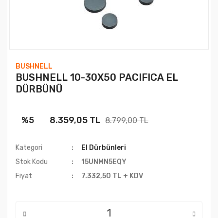
BUSHNELL
BUSHNELL 10-30X50 PACIFICA EL
DÜRBÜNÜ
%5
8.359,05 TL
8.799,00 TL
Kategori
El Dürbünleri
Stok Kodu
15UNMN5EQY
Fiyat
7.332,50 TL + KDV