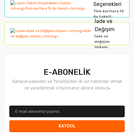
Seçenekleri
Bu ürüne benzer farklı alternatifler olmalı.
Tüm kartlara 12
Ay taksit.
İade ve
Değişim
İade ve
değişim
imkanı.
Gönder
E-ABONELİK
Kampanyalardan ve fırsatlardan ilk siz haberdar olmak
ve yararlanmak istiyorsanız abone olunuz
>
KAYDOL