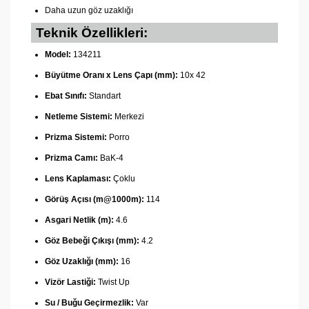
Daha uzun göz uzaklığı
Teknik Özellikleri:
Model:
134211
Büyütme Oranı x Lens Çapı (mm):
10x 42
Ebat Sınıfı:
Standart
Netleme Sistemi:
Merkezi
Prizma Sistemi:
Porro
Prizma Camı:
BaK-4
Lens Kaplaması:
Çoklu
Görüş Açısı (m@1000m):
114
Asgari Netlik (m):
4.6
Göz Bebeği Çıkışı (mm):
4.2
Göz Uzaklığı (mm):
16
Vizör Lastiği:
Twist Up
Su / Buğu Geçirmezlik:
Var