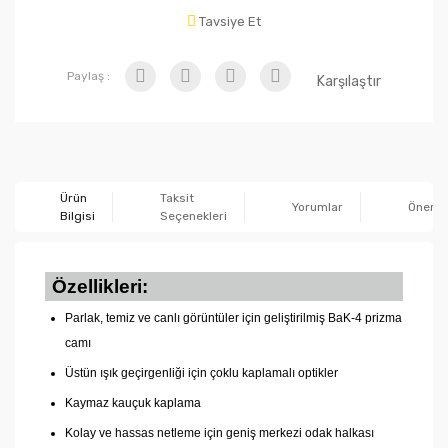
Tavsiye Et
Paylaş :
Karşılaştır
Ürün
Taksit
Yorumlar
Önerile
Bilgisi
Seçenekleri
Özellikleri:
Parlak, temiz ve canlı görüntüler için geliştirilmiş BaK-4 prizma
camı
Üstün ışık geçirgenliği için çoklu kaplamalı optikler
Kaymaz kauçuk kaplama
Kolay ve hassas netleme için geniş merkezi odak halkası