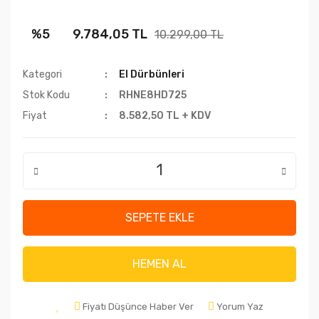
%5
9.784,05 TL
10.299,00 TL
Kategori
El Dürbünleri
Stok Kodu
RHNE8HD725
Fiyat
8.582,50 TL + KDV
SEPETE EKLE
HEMEN AL
Fiyatı Düşünce Haber Ver
Yorum Yaz