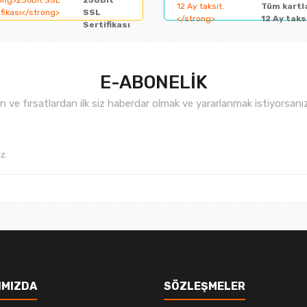
256Bit
Yorum Yaz
Tüm kartl
SSL
12 Ay taks
Sertifikası
E-ABONELİK
ve fırsatlardan ilk siz haberdar olmak ve yararlanmak istiyorsan
Gönder
IMIZDA
SÖZLEŞMELER