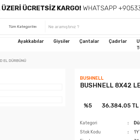
 ÜZERİ ÜCRETSİZ KARGO!
WHATSAPP +90533
Ayakkabılar
Giysiler
Çantalar
Çadırlar
U
T
D EL DÜRBÜNÜ
BUSHNELL
BUSHNELL 8X42 L
%5
36.384,05 TL
Kategori
Dü
Stok Kodu
1Y