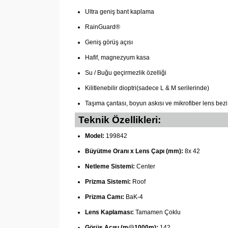
Ultra geniş bant kaplama
RainGuard®
Geniş görüş açısı
Hafif, magnezyum kasa
Su / Buğu geçirmezlik özelliği
Kilitlenebilir dioptri(sadece L & M serilerinde)
Taşıma çantası, boyun askısı ve mikrofiber lens bezi
Teknik Özellikleri:
Model:
199842
Büyütme Oranı x Lens Çapı (mm):
8x 42
Netleme Sistemi:
Center
Prizma Sistemi:
Roof
Prizma Camı:
BaK-4
Lens Kaplaması:
Tamamen Çoklu
Görüş Açısı (m@1000m):
142