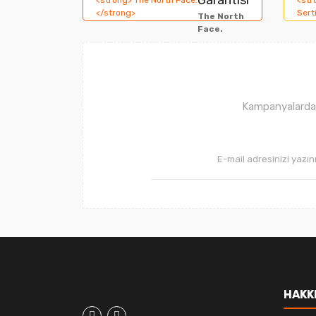
The North
Ürün açıklamasında eksik bilgiler bulunuyor.
Face.
Ürün bilgilerinde hatalar bulunuyor.
Ürün fiyatı diğer sitelerden daha pahalı.
Bu ürüne benzer farklı alternatifler olmalı.
Kampanyalardan 
HAKK