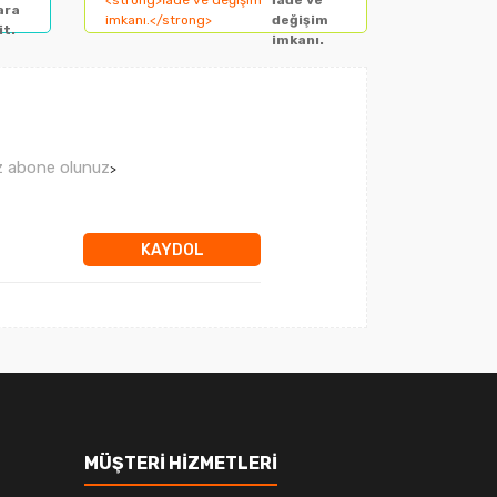
İade ve
ara
değişim
it.
imkanı.
ız abone olunuz
>
KAYDOL
MÜŞTERİ HİZMETLERİ