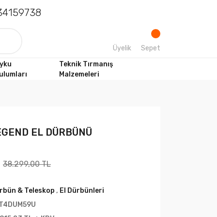
4159738
Üyelik
Sepet
yku
Teknik Tırmanış
ulumları
Malzemeleri
EGEND EL DÜRBÜNÜ
38.299,00 TL
rbün & Teleskop
,
El Dürbünleri
T4DUM59U