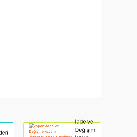
arak tarafımıza iletebilirsiniz.
İade ve
Değişim
leri