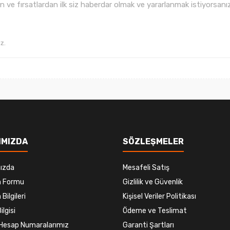
ve fırsatlardan ilk siz haberdar olmak ve yararlanmak istiyorsan
Gönder
IMIZDA
SÖZLEŞMELER
ızda
Mesafeli Satış
im Formu
Gizlilik ve Güvenlik
 Bilgileri
Kişisel Veriler Politikası
ilgisi
Ödeme ve Teslimat
Hesap Numaralarımız
Garanti Şartları