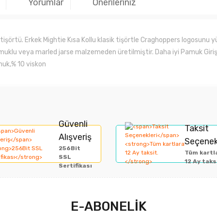
Yorumlar
Önerileriniz
 tişörtü. Erkek Mightie Kısa Kollu klasik tişörtle Craghoppers logosunu y
muklu veya marled jarse malzemeden üretilmiştir. Daha iyi Pamuk Gir
muk,% 10 viskon
rında ve diğer konularda yetersiz gördüğünüz noktaları öneri formunu kullan
Bu ürüne ilk yorumu siz yapın!
Güvenli
Taksit
Alışveriş
Seçenek
miyor.
256Bit
Yorum Yaz
Tüm kartl
SSL
12 Ay taks
Sertifikası
E-ABONELİK