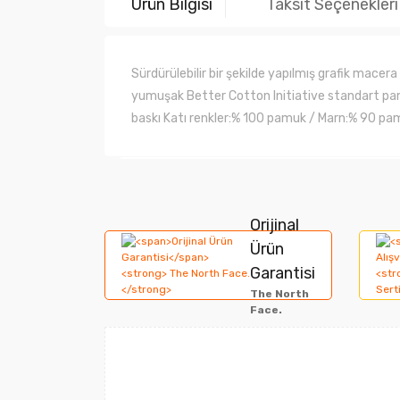
Ürün Bilgisi
Taksit Seçenekleri
Sürdürülebilir bir şekilde yapılmış grafik macera
yumuşak Better Cotton Initiative standart pa
baskı Katı renkler:% 100 pamuk / Marn:% 90 pa
Bu ürünün fiyat bilgisi, resim, ürün açıklamala
Görüş ve önerileriniz için teşekkür ederiz.
Orijinal
Ürün
Ürün resmi kalitesiz, bozuk veya görüntülene
Garantisi
The North
Ürün açıklamasında eksik bilgiler bulunuyor.
Face.
Ürün bilgilerinde hatalar bulunuyor.
Ürün fiyatı diğer sitelerden daha pahalı.
Bu ürüne benzer farklı alternatifler olmalı.