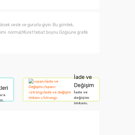
üksek sesle ve gururla giyin. Bu gömlek,
işimi normal;Mürettebat boynu Göğsüne grafik
arak tarafımıza iletebilirsiniz.
İade ve
Değişim
leri
İade ve
ara
değişim
it.
imkanı.