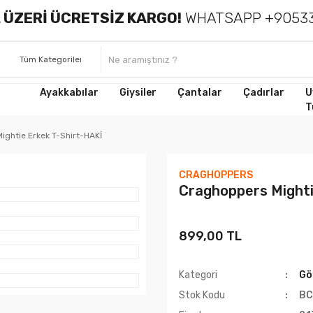
 ÜZERİ ÜCRETSİZ KARGO!
WHATSAPP +90533
Ayakkabılar
Giysiler
Çantalar
Çadırlar
U
T
ightie Erkek T-Shirt-HAKİ
CRAGHOPPERS
Craghoppers Mighti
899,00 TL
Kategori
Gö
Stok Kodu
BC