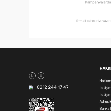
Kampanyalardan 
HAKK
Hakkım
0212 244 17 47
İletiş
İletişim
Adres B
Banka 