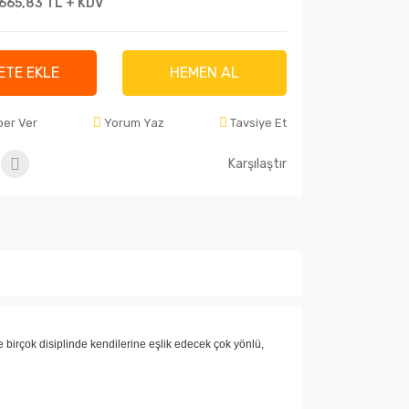
.665,83 TL + KDV
ETE EKLE
HEMEN AL
ber Ver
Yorum Yaz
Tavsiye Et
Karşılaştır
 birçok disiplinde kendilerine eşlik edecek çok yönlü,