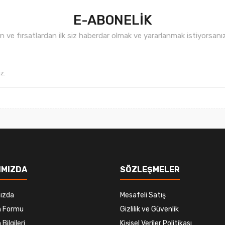
E-ABONELİK
ve fırsatlardan ilk siz haberdar olmak ve yararlanmak istiyorsan
Gönder
IMIZDA
SÖZLEŞMELER
ızda
Mesafeli Satış
im Formu
Gizlilik ve Güvenlik
 Bilgileri
Kişisel Veriler Politikası