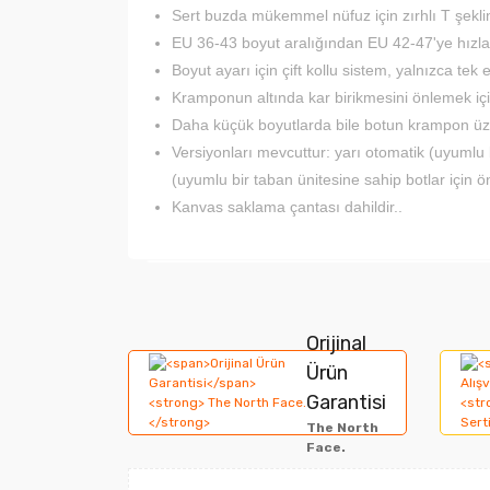
Sert buzda mükemmel nüfuz için zırhlı T şeklin
EU 36‑43 boyut aralığından EU 42‑47'ye hızla 
Boyut ayarı için çift kollu sistem, yalnızca tek 
Kramponun altında kar birikmesini önlemek içi
Daha küçük boyutlarda bile botun krampon üze
Versiyonları mevcuttur: yarı otomatik (uyumlu bi
(uyumlu bir taban ünitesine sahip botlar için ö
Kanvas saklama çantası dahildir.
.
Bu ürünün fiyat bilgisi, resim, ürün açıklamala
Görüş ve önerileriniz için teşekkür ederiz.
Orijinal
Ürün
Ürün resmi kalitesiz, bozuk veya görüntülene
Garantisi
The North
Ürün açıklamasında eksik bilgiler bulunuyor.
Face.
Ürün bilgilerinde hatalar bulunuyor.