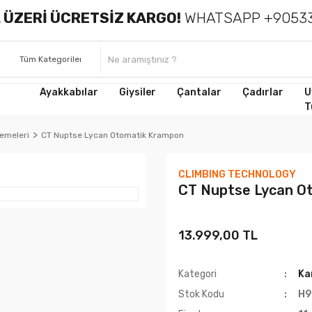
 ÜZERİ ÜCRETSİZ KARGO!
WHATSAPP +90533
Ayakkabılar
Giysiler
Çantalar
Çadırlar
U
T
emeleri
CT Nuptse Lycan Otomatik Krampon
CLIMBING TECHNOLOGY
CT Nuptse Lycan O
13.999,00 TL
Kategori
Ka
Stok Kodu
H9