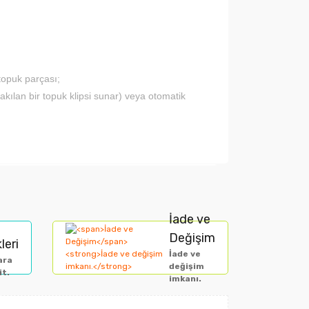
topuk parçası;
takılan bir topuk klipsi sunar) veya otomatik
arak tarafımıza iletebilirsiniz.
İade ve
Değişim
leri
İade ve
ara
değişim
it.
imkanı.