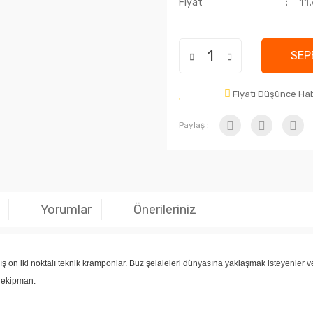
Fiyat
11
SEP
Fiyatı Düşünce Ha
Paylaş :
Yorumlar
Önerileriniz
ış on iki noktalı teknik kramponlar.
Buz şelaleleri dünyasına yaklaşmak isteyenler ve
r ekipman.