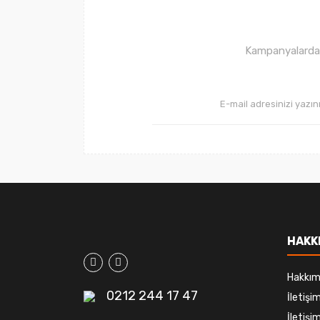
Ürün fiyatı diğer sitelerden daha pahalı.
Bu ürüne benzer farklı alternatifler olmalı.
Kampanyalardan 
HAKK
Hakkım
0212 244 17 47
İletiş
İletişim