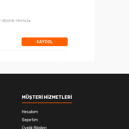
ız abone olunuz
>
KAYDOL
MÜŞTERİ HİZMETLERİ
Hesabım
Sepetim
Üyelik Bilgileri