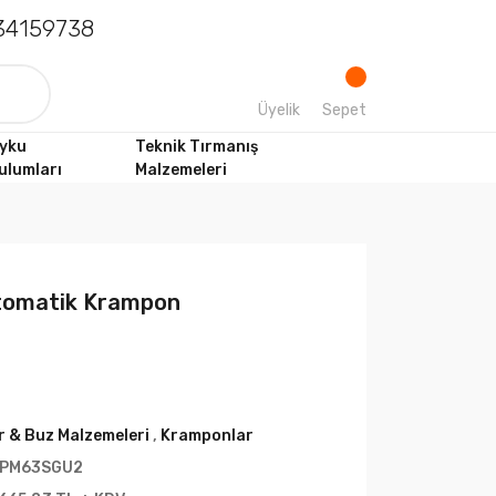
4159738
Üyelik
Sepet
yku
Teknik Tırmanış
ulumları
Malzemeleri
tomatik Krampon
r & Buz Malzemeleri
,
Kramponlar
PM63SGU2