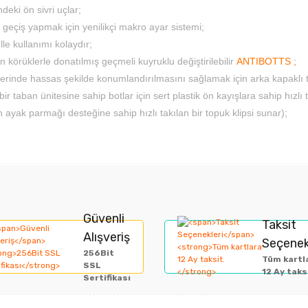
deki ön sivri uçlar;
geçiş yapmak için yenilikçi makro ayar sistemi;
elle kullanımı kolaydır;
n körüklerle donatılmış
geçmeli kuyruklu değiştirilebilir
ANTIBOTTS ;
rinde hassas şekilde konumlandırılmasını sağlamak için arka kapaklı 
r taban ünitesine sahip botlar için sert plastik ön kayışlara sahip hızlı 
n ayak parmağı desteğine sahip hızlı takılan bir topuk klipsi sunar);
rında ve diğer konularda yetersiz gördüğünüz noktaları öneri formunu kullan
Bu ürüne ilk yorumu siz yapın!
Güvenli
Taksit
Alışveriş
Seçenek
miyor.
256Bit
Yorum Yaz
Tüm kartl
SSL
12 Ay taks
Sertifikası