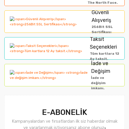
The North Face.
Ürün resmi kalitesiz, bozuk veya görüntülenemiyor.
Güvenli
Alışveriş
Ürün açıklamasında eksik bilgiler bulunuyor.
256Bit SSL
Ürün bilgilerinde hatalar bulunuyor.
Sertifikası
Taksit
Ürün fiyatı diğer sitelerden daha pahalı.
Seçenekleri
Bu ürüne benzer farklı alternatifler olmalı.
Tüm kartlara 12
Ay taksit.
İade ve
Değişim
İade ve
değişim
imkanı.
Gönder
E-ABONELİK
Kampanyalardan ve fırsatlardan ilk siz haberdar olmak
ve yararlanmak istiyorsanız abone olunuz
>