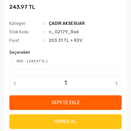
243,97 TL
Kategori
ÇADIR AKSESUAR
Stok Kodu
n_02179_Red
Fiyat
203,31 TL + KDV
Seçenekler
RED - ( 243,97 TL )
SEPETE EKLE
HEMEN AL