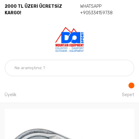
2000 TL ÜZERİ ÜCRETSİZ
WHATSAPP
KARGO!
+905334159738
Üyelik
Sepet