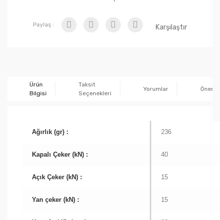
Paylaş :
Karşılaştır
Ürün
Taksit
Yorumlar
Önerile
Bilgisi
Seçenekleri
Ağırlık (gr) :
236
Kapalı Çeker (kN) :
40
Açık Çeker (kN) :
15
Yan çeker (kN) :
15