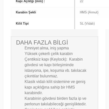
Kapı Açıklğı (mm) :
22
Karabin Şekli
HMS (Armut)
Kilit Tipi
SL (Vidalı)
DAHA FAZLA BİLGİ
Emniyet alma, iniş yapma
Yüksek çekerli çelik karabin
Çentiksiz kapı (
Keylock
): K
arabin
gövdesi ve kapı birleşiminde
istasyona, ipe, koşuma vb. takılacak
çıkıntılar bulunmaz.
Klasik vidalı kilit sistemine ve geniş
kapı açıklığına sahip bir HMS
karabindir.
Karabinin gövdesi birden fazla ip ve
perlonun takılabileceği genişliktedir.