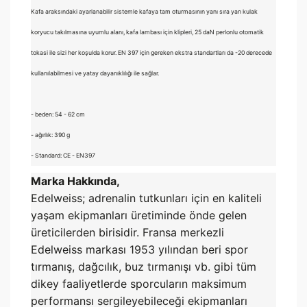
Kafa araksındaki ayarlanabilir sistemle kafaya tam oturmasının yanı sıra yan kulak
koryucu takılmasına uyumlu alanı, kafa lambası için klipleri, 25 daN perlonlu otomatik
tokasi ile sizi her koşulda korur. EN 397 için gereken ekstra standartları da -20 derecede
kullanılabilmesi ve yatay dayanıklılığı ile sağlar.
- beden: 54 - 62 cm
- ağırlık: 390 g
- Standard: CE - EN397
Marka Hakkında,
Edelweiss; adrenalin tutkunları için en kaliteli
yaşam ekipmanları üretiminde önde gelen
üreticilerden birisidir. Fransa merkezli
Edelweiss markası 1953 yılından beri spor
tırmanış, dağcılık, buz tırmanışı vb. gibi tüm
dikey faaliyetlerde sporcuların maksimum
performansı sergileyebileceği ekipmanları