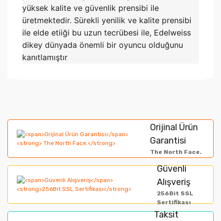
yüksek kalite ve güvenlik prensibi ile
üretmektedir. Sürekli yenilik ve kalite prensibi
ile elde etiiği bu uzun tecrübesi ile, Edelweiss
dikey dünyada önemli bir oyuncu olduğunu
kanıtlamıştır
Bu ürünün fiyat bilgisi, resim, ürün açıklamalarında ve
diğer konularda yetersiz gördüğünüz noktaları öneri
Bu ürüne ilk yorumu siz yapın!
formunu kullanarak tarafımıza iletebilirsiniz.
Orijinal Ürün
Görüş ve önerileriniz için teşekkür ederiz.
Garantisi
Yorum Yaz
The North Face.
Ürün resmi kalitesiz, bozuk veya görüntülenemiyor.
Güvenli
Alışveriş
Ürün açıklamasında eksik bilgiler bulunuyor.
256Bit SSL
Ürün bilgilerinde hatalar bulunuyor.
Sertifikası
Taksit
Ürün fiyatı diğer sitelerden daha pahalı.