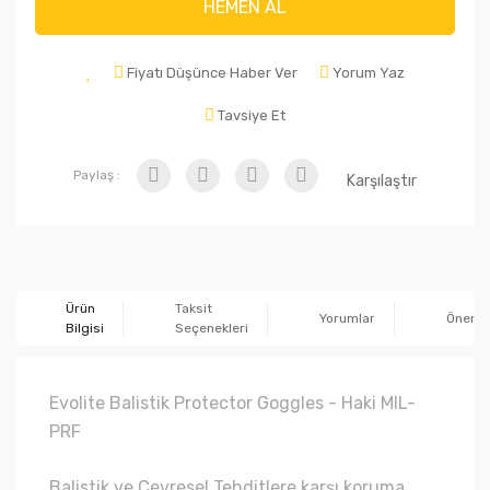
HEMEN AL
Fiyatı Düşünce Haber Ver
Yorum Yaz
Tavsiye Et
Paylaş :
Karşılaştır
Ürün
Taksit
Yorumlar
Önerile
Bilgisi
Seçenekleri
Evolite Balistik Protector Goggles - Haki MIL-
PRF
Balistik ve Çevresel Tehditlere karşı koruma