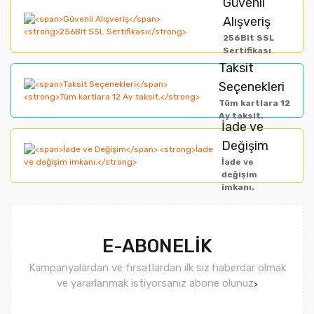
Güvenli
Alışveriş
Ürün açıklamasında eksik bilgiler bulunuyor.
256Bit SSL
Ürün bilgilerinde hatalar bulunuyor.
Sertifikası
Taksit
Ürün fiyatı diğer sitelerden daha pahalı.
Seçenekleri
Bu ürüne benzer farklı alternatifler olmalı.
Tüm kartlara 12
Ay taksit.
İade ve
Değişim
İade ve
değişim
imkanı.
Gönder
E-ABONELİK
Kampanyalardan ve fırsatlardan ilk siz haberdar olmak
ve yararlanmak istiyorsanız abone olunuz
>