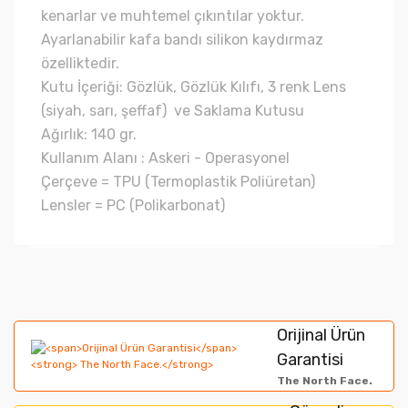
kenarlar ve muhtemel çıkıntılar yoktur.
Ayarlanabilir kafa bandı silikon kaydırmaz
özelliktedir.
Kutu İçeriği: Gözlük, Gözlük Kılıfı, 3 renk Lens
(siyah, sarı, şeffaf) ve Saklama Kutusu
Ağırlık: 140 gr.
Kullanım Alanı : Askeri - Operasyonel
Çerçeve = TPU (Termoplastik Poliüretan)
Lensler = PC (Polikarbonat)
Bu ürünün fiyat bilgisi, resim, ürün açıklamalarında ve
diğer konularda yetersiz gördüğünüz noktaları öneri
Bu ürüne ilk yorumu siz yapın!
formunu kullanarak tarafımıza iletebilirsiniz.
Orijinal Ürün
Görüş ve önerileriniz için teşekkür ederiz.
Garantisi
Yorum Yaz
The North Face.
Ürün resmi kalitesiz, bozuk veya görüntülenemiyor.