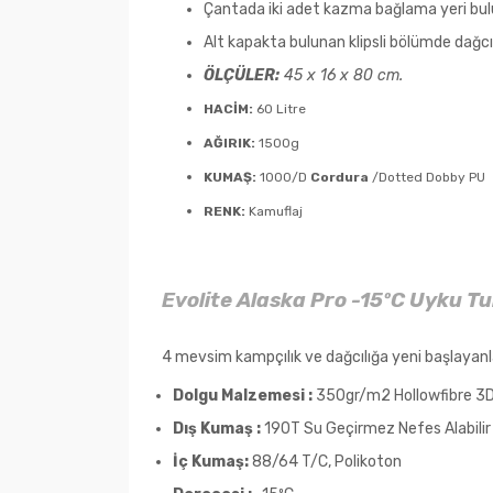
Çantada iki adet kazma bağlama yeri bul
Alt kapakta bulunan klipsli bölümde dağcı 
ÖLÇÜLER:
45 x 16 x 80 cm.
HACİM:
60 Litre
AĞIRIK:
1500g
KUMAŞ:
1000/D
Cordura
/Dotted Dobby PU
RENK:
Kamuflaj
Evolite Alaska Pro -15ºC Uyku Tu
4 mevsim kampçılık ve dağcılığa yeni başlayanla
Dolgu Malzemesi :
350gr/m2 Hollowfibre 3D,
Dış Kumaş :
190T Su Geçirmez Nefes Alabilir
İç Kumaş:
88/64 T/C, Polikoton