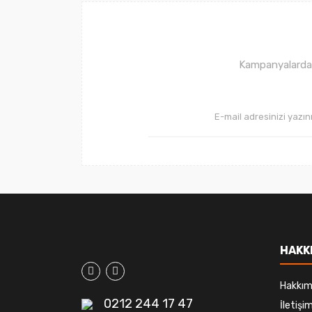
Ürün bilgilerinde hatalar bulunuyor.
Ürün fiyatı diğer sitelerden daha pahalı.
Bu ürüne benzer farklı alternatifler olmalı.
Kampanyalardan 
HAKK
Hakkım
0212 244 17 47
İletiş