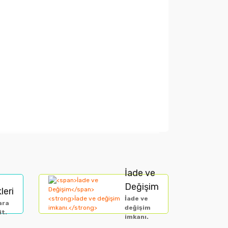
arak tarafımıza iletebilirsiniz.
İade ve
Değişim
leri
İade ve
ara
değişim
it.
imkanı.