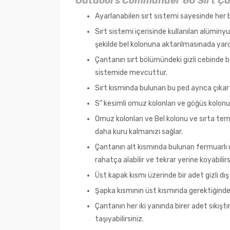
Outdoors Commander 60 Sırt Çan
Ayarlanabilen sırt sistemi sayesinde her 
Sırt sistemi içerisinde kullanılan alümin
şekilde bel kolonuna aktarılmasınada yard
Çantanın sırt bölümündeki gizli cebinde b
sistemide mevcuttur.
Sırt kısmında bulunan bu ped ayrıca çıkartı
S" kesimli omuz kolonları ve göğüs kolonu 
Omuz kolonları ve Bel kolonu ve sırta tem
daha kuru kalmanızı sağlar.
Çantanın alt kısmında bulunan fermuarl
rahatça alabilir ve tekrar yerine koyabilirs
Üst kapak kısmı üzerinde bir adet gizli dış
Şapka kısmının üst kısmında gerektiğinde 
Çantanın her iki yanında birer adet sıkışt
taşıyabilirsiniz.