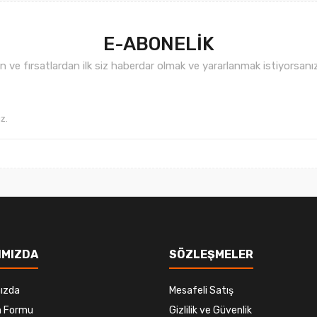
E-ABONELİK
ve fırsatlardan ilk siz haberdar olmak ve yararlanmak istiyorsan
Gönder
IMIZDA
SÖZLEŞMELER
ızda
Mesafeli Satış
im Formu
Gizlilik ve Güvenlik