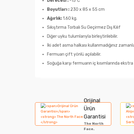
Derecesi :
-15ºC
Boyutları :
230 x 85 x 55 cm
Ağırlık:
1.60 kg.
Sıkıştırma Torbalı Su Geçirmez Dış Kılıf
Diğer uyku tulumlarıyla birleştirilebilir.
İki adet asma halkası kullanmadığınız zamanl
Fermuarı çift yönlü açılabilir.
Soğuğa karşı fermuarın iç kısımlarında ekstra 
Bu ürünün fiyat bilgisi, resim, ürün açıklamala
Görüş ve önerileriniz için teşekkür ederiz.
Orijinal
Ürün
Ürün resmi kalitesiz, bozuk veya görüntülene
Garantisi
The North
Ürün açıklamasında eksik bilgiler bulunuyor.
Face.