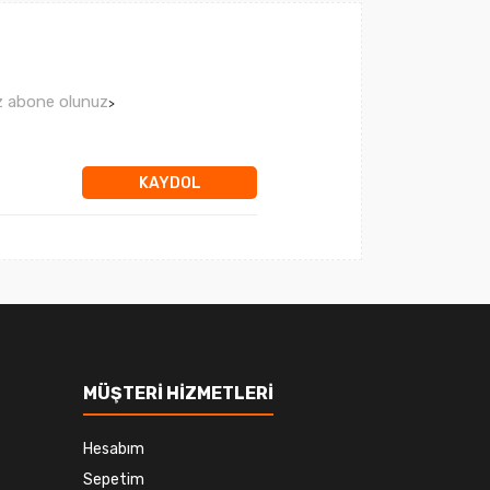
ız abone olunuz
>
KAYDOL
MÜŞTERİ HİZMETLERİ
Hesabım
Sepetim