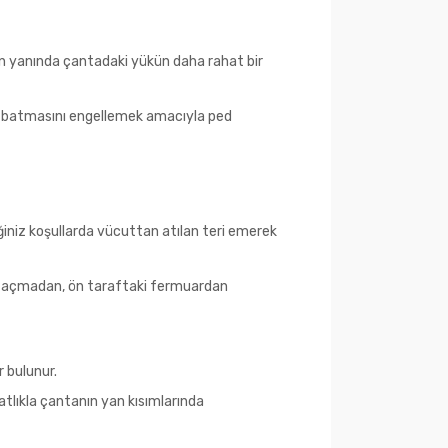
nın yanında çantadaki yükün daha rahat bir
ıza batmasını engellemek amacıyla ped
ğiniz koşullarda vücuttan atılan teri emerek
ı açmadan, ön taraftaki fermuardan
 bulunur.
atlıkla çantanın yan kısımlarında