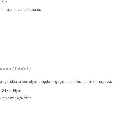
unur.
ipi taşıma yeride bulunur.
lumu (1 Adet)
r için ideal silikon elyaf dolgulu su geçirmez nefes alabilir kumaş uyk
 Silikon Elyaf
 Polyester W/R W/P