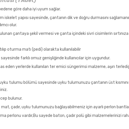
tası (1 Adet)
bedene göre daha iyi uyum sağlar.
yum iskelet yapısı sayesinde, çantanın dik ve doğru durmasını sağlama
ımcı olur.
ulunan çantaya şekil vermesi ve çanta içindeki sivri cisimlerin sırtın
lıp oturma matı (pedi) olarakta kullanılabilir
sayesinde farklı omuz genişliğinde kullanıcılar için uygundur.
as eden yerlerde kullanılan ter emici süngerimsi malzeme, aşırı terledi
ı uyku tulumu bölümü sayesinde uyku tulumunuzu çantanın üst kısmın
iniz.
 cep bulunur.
mat, çadır, uyku tulumunuzu bağlayabilmeniz için ayarlı perlon bantlar
ırma perlonu vardır,Bu sayede baton, çadır polü gibi malzemelerinizi rah