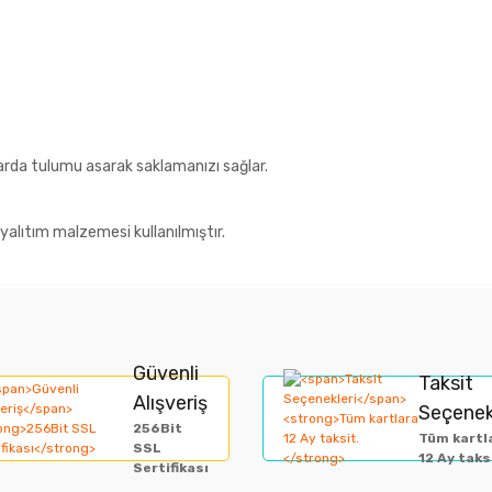
arda tulumu asarak saklamanızı sağlar.
yalıtım malzemesi kullanılmıştır.
rında ve diğer konularda yetersiz gördüğünüz noktaları öneri formunu kullan
Bu ürüne ilk yorumu siz yapın!
Güvenli
Taksit
Alışveriş
Seçenek
miyor.
256Bit
Yorum Yaz
Tüm kartl
SSL
12 Ay taks
Sertifikası