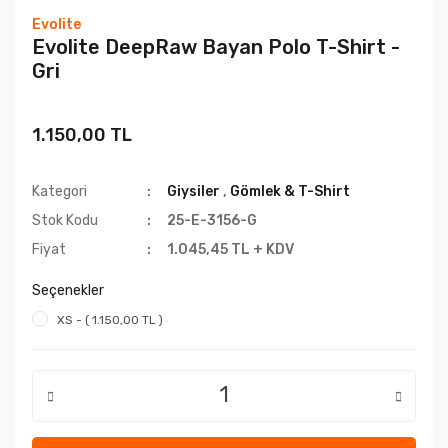
Evolite
Evolite DeepRaw Bayan Polo T-Shirt -
Gri
1.150,00 TL
Kategori
Giysiler
,
Gömlek & T-Shirt
Stok Kodu
25-E-3156-G
Fiyat
1.045,45 TL + KDV
Seçenekler
XS - ( 1.150,00 TL )