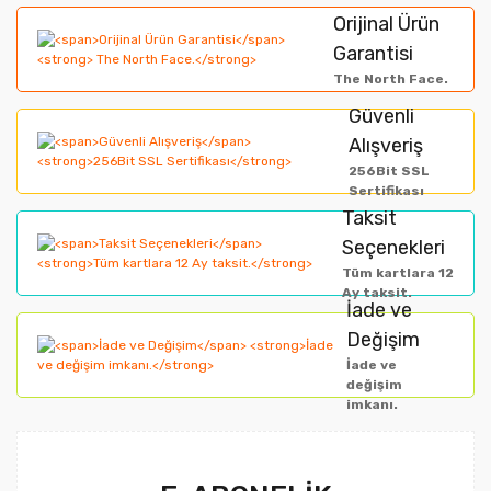
formunu kullanarak tarafımıza iletebilirsiniz.
Orijinal Ürün
Görüş ve önerileriniz için teşekkür ederiz.
Garantisi
Yorum Yaz
The North Face.
Ürün resmi kalitesiz, bozuk veya görüntülenemiyor.
Güvenli
Alışveriş
Ürün açıklamasında eksik bilgiler bulunuyor.
256Bit SSL
Ürün bilgilerinde hatalar bulunuyor.
Sertifikası
Taksit
Ürün fiyatı diğer sitelerden daha pahalı.
Seçenekleri
Bu ürüne benzer farklı alternatifler olmalı.
Tüm kartlara 12
Ay taksit.
İade ve
Değişim
İade ve
değişim
imkanı.
Gönder