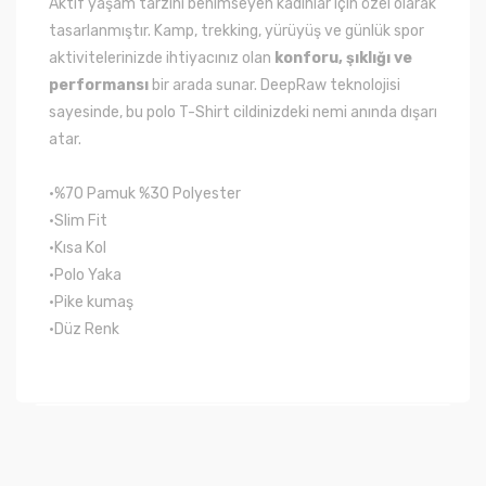
Aktif yaşam tarzını benimseyen kadınlar için özel olarak
tasarlanmıştır. Kamp, trekking, yürüyüş ve günlük spor
aktivitelerinizde ihtiyacınız olan
konforu, şıklığı ve
performansı
bir arada sunar. DeepRaw teknolojisi
sayesinde, bu polo T-Shirt cildinizdeki nemi anında dışarı
atar.
•%70 Pamuk %30 Polyester
•Slim Fit
•Kısa Kol
•Polo Yaka
•Pike kumaş
•Düz Renk
Bu ürünün fiyat bilgisi, resim, ürün açıklamalarında ve
diğer konularda yetersiz gördüğünüz noktaları öneri
Bu ürüne ilk yorumu siz yapın!