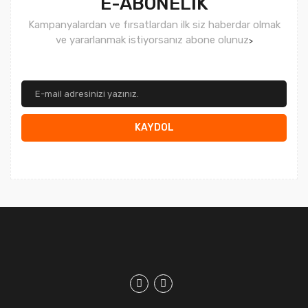
E-ABONELİK
Kampanyalardan ve fırsatlardan ilk siz haberdar olmak
ve yararlanmak istiyorsanız abone olunuz
>
KAYDOL