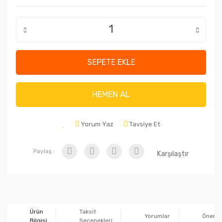
SEPETE EKLE
HEMEN AL
Yorum Yaz
Tavsiye Et
Paylaş :
Karşılaştır
Ürün
Taksit
Yorumlar
Önerile
Bilgisi
Seçenekleri