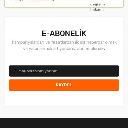
değişim
imkanı.
Gönder
E-ABONELİK
Kampanyalardan ve fırsatlardan ilk siz haberdar olmak
ve yararlanmak istiyorsanız abone olunuz
>
KAYDOL