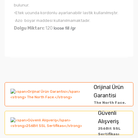
bulunur.
•Etek ucunda kordonlu ayarlanabilir lastik kullanılmıştır.
·
Azo boyar maddesi kullanılmamaktadır.
Dolgu Miktarı:
120
loose fill /gr
Bu ürünün fiyat bilgisi, resim, ürün açıklamalarında ve
diğer konularda yetersiz gördüğünüz noktaları öneri
Bu ürüne ilk yorumu siz yapın!
formunu kullanarak tarafımıza iletebilirsiniz.
Orijinal Ürün
Görüş ve önerileriniz için teşekkür ederiz.
Garantisi
Yorum Yaz
The North Face.
Ürün resmi kalitesiz, bozuk veya görüntülenemiyor.
Güvenli
Alışveriş
Ürün açıklamasında eksik bilgiler bulunuyor.
256Bit SSL
Ürün bilgilerinde hatalar bulunuyor.
Sertifikası