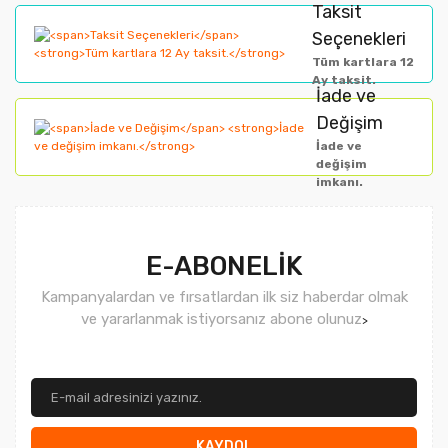
Taksit
Ürün fiyatı diğer sitelerden daha pahalı.
Seçenekleri
Bu ürüne benzer farklı alternatifler olmalı.
Tüm kartlara 12
Ay taksit.
İade ve
Değişim
İade ve
değişim
imkanı.
Gönder
E-ABONELİK
Kampanyalardan ve fırsatlardan ilk siz haberdar olmak
ve yararlanmak istiyorsanız abone olunuz
>
KAYDOL