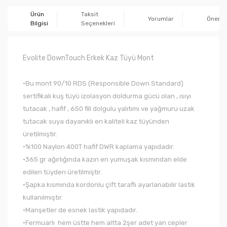
Ürün
Taksit
Yorumlar
Önerile
Bilgisi
Seçenekleri
Evolite DownTouch Erkek Kaz Tüyü Mont
•Bu mont 90/10 RDS (Responsible Down Standard)
sertifikalı kuş tüyü izolasyon doldurma gücü olan , ısıyı
tutacak , hafif , 650 fill dolgulu yalıtımı ve yağmuru uzak
tutacak suya dayanıklı en kaliteli kaz tüyünden
üretilmiştir.
•%100 Naylon 400T hafif DWR kaplama yapıdadır.
•365 gr ağırlığında kazın en yumuşak kısmından elde
edilen tüyden üretilmiştir.
•Şapka kısmında kordonlu çift taraflı ayarlanabilir lastik
kullanılmıştır.
•Manşetler de esnek lastik yapıdadır.
•Fermuarlı hem üstte hem altta 2şer adet yan cepler