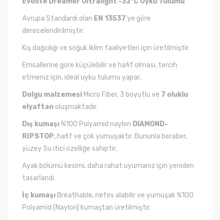
Evolite Dreamer Ultralight -32°C Uyku Tulumu
Avrupa Standardı olan
EN 13537
'ye göre
derecelendirilmiştir.
Kış dağcılığı ve soğuk iklim faaliyetleri için üretilmiştir.
Emsallerine göre küçülebilir ve hafif olması, tercih
etmeniz için, ideal uyku tulumu yapar.
Dolgu malzemesi
Micro Fiber, 3 boyutlu ve
7 oluklu
elyaftan
oluşmaktadır.
Dış kumaşı
%100 Polyamid naylon
DIAMOND-
RİPSTOP
, hafif ve çok yumuşaktır. Bununla beraber,
yüzey Su itici özelliğe sahiptir.
Ayak bölümü kesimi, daha rahat uyumanız için yeniden
tasarlandı.
İç kumaşı
Breathable, nefes alabilir ve yumuşak %100
Polyamid (Naylon) kumaştan üretilmiştir.