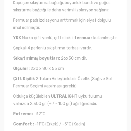
Kapüşon sıkıştırma bağcığı, boyunluk bandı ve göğüs
sıkıştırma bağcığı ile daha verimli izolasyon sağlanır.
Fermuar padı izolasyonu arttırmak için elyaf dolgulu
imal edilmiştir.
YKK
Marka çift yönlü, çift elcik li
fermuar
kullanılmıştır.
Şapkalı 4 perlonlu sıkıştırma torbası vardır.
Sıkıştırılmış boyutları:
26x30 cm dir.
Ölçüler:
220 x 80 x 55 cm
Çift Kişilik
2 Tulum Birleştirilebilir Özellik (Sağ ve Sol
Fermuar Seçimi yapılması gerekir)
Oldukça küçülebilen
ULTRALIGHT
uyku tulumu
yalnızca 2.300 gr. (+ / - 100 gr.) ağırlığındadır.
Extreme:
-32°C
Comfort :
-11°C (Erkek) / -5°C (Kadın)