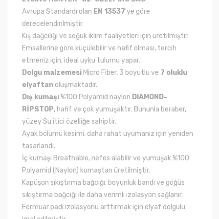
Avrupa Standardı olan
EN 13537
'ye göre
derecelendirilmiştir.
Kış dağcılığı ve soğuk iklim faaliyetleri için üretilmiştir.
Emsallerine göre küçülebilir ve hafif olması, tercih
etmeniz için, ideal uyku tulumu yapar.
Dolgu malzemesi
Micro Fiber, 3 boyutlu ve
7 oluklu
elyaftan
oluşmaktadır.
Dış kumaşı
%100 Polyamid naylon
DIAMOND-
RİPSTOP
, hafif ve çok yumuşaktır. Bununla beraber,
yüzey Su itici özelliğe sahiptir.
Ayak bölümü kesimi, daha rahat uyumanız için yeniden
tasarlandı.
İç kumaşı Breathable, nefes alabilir ve yumuşak %100
Polyamid (Naylon) kumaştan üretilmiştir.
Kapüşon sıkıştırma bağcığı, boyunluk bandı ve göğüs
sıkıştırma bağcığı ile daha verimli izolasyon sağlanır.
Fermuar padı izolasyonu arttırmak için elyaf dolgulu