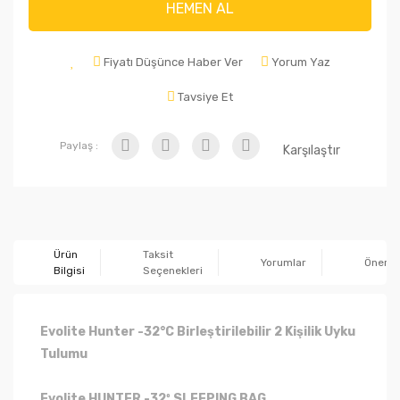
HEMEN AL
Fiyatı Düşünce Haber Ver
Yorum Yaz
Tavsiye Et
Paylaş :
Karşılaştır
Ürün
Taksit
Yorumlar
Önerile
Bilgisi
Seçenekleri
Evolite Hunter -32°C Birleştirilebilir 2 Kişilik Uyku
Tulumu
Evolite HUNTER -32º SLEEPING BAG