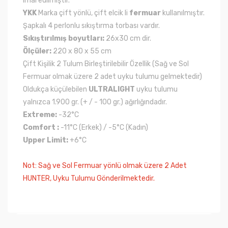
imal edilmiştir.
YKK
Marka çift yönlü, çift elcik li
fermuar
kullanılmıştır.
Şapkalı 4 perlonlu sıkıştırma torbası vardır.
Sıkıştırılmış boyutları:
26x30 cm dir.
Ölçüler:
220 x 80 x 55 cm
Çift Kişilik 2 Tulum Birleştirilebilir Özellik (Sağ ve Sol
Fermuar olmak üzere 2 adet uyku tulumu gelmektedir)
Oldukça küçülebilen
ULTRALIGHT
uyku tulumu
yalnızca 1.900 gr. (+ / - 100 gr.) ağırlığındadır.
Extreme:
-32°C
Comfort :
-11°C (Erkek) / -5°C (Kadın)
Upper Limit:
+6°C
Not: Sağ ve Sol Fermuar yönlü olmak üzere 2 Adet
HUNTER, Uyku Tulumu Gönderilmektedir.