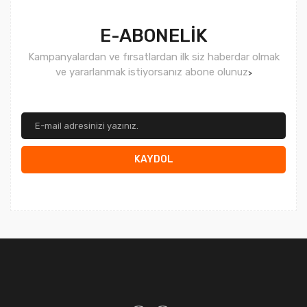
E-ABONELİK
Kampanyalardan ve fırsatlardan ilk siz haberdar olmak
ve yararlanmak istiyorsanız abone olunuz
>
KAYDOL