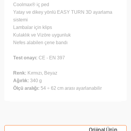
Coolmax® iç ped
Yatay ve dikey yönlü EASY TURN 3D ayarlama
sistemi
Lambalar için klips
Kulaklık ve Vizöre uygunluk
Nefes alabilen çene bandı
Test onayı:
CE - EN 397
Renk:
Kırmızı, Beyaz
Ağırlık:
340 g
Ölçü aralığı:
54 ÷ 62 cm arası ayarlanabilir
Bu ürünün fiyat bilgisi, resim, ürün açıklamalarında ve
diğer konularda yetersiz gördüğünüz noktaları öneri
Bu ürüne ilk yorumu siz yapın!
formunu kullanarak tarafımıza iletebilirsiniz.
Orijinal Ürün