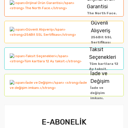
Görüş ve önerileriniz için teşekkür ederiz.
Garantisi
Yorum Yaz
The North Face.
Ürün resmi kalitesiz, bozuk veya görüntülenemiyor.
Güvenli
Alışveriş
Ürün açıklamasında eksik bilgiler bulunuyor.
256Bit SSL
Ürün bilgilerinde hatalar bulunuyor.
Sertifikası
Taksit
Ürün fiyatı diğer sitelerden daha pahalı.
Seçenekleri
Bu ürüne benzer farklı alternatifler olmalı.
Tüm kartlara 12
Ay taksit.
İade ve
Değişim
İade ve
değişim
imkanı.
Gönder
E-ABONELİK