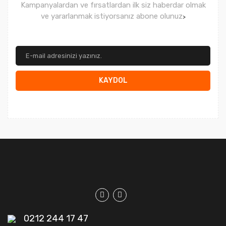
Kampanyalardan ve fırsatlardan ilk siz haberdar olmak
ve yararlanmak istiyorsanız abone olunuz
>
KAYDOL
0212 244 17 47