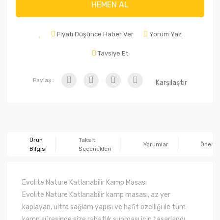
HEMEN AL
Fiyatı Düşünce Haber Ver
Yorum Yaz
Tavsiye Et
Paylaş :
Karşılaştır
Ürün
Taksit
Yorumlar
Önerile
Bilgisi
Seçenekleri
Evolite Nature Katlanabilir Kamp Masası
Evolite Nature Katlanabilir kamp masası, az yer
kaplayan, ultra sağlam yapısı ve hafif özelliği ile tüm
kamp süresinde size rahatlık sunması için tasarlandı.