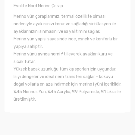
Evolite Nord Merino Çorap
Merino yün çoraplarımız, termal özellikte olması
nedeniyle ayak ısınızı korur ve sağladığı sirkülasyon ile
ayaklarınızın ısınmasını ve ısı yalıtımını sağlar.
Merino yün yapısı sayesinde ince, esnek ve konforlu bir
yapıya sahiptir.
Merino yünü ayrıca nemi fitilleyerek ayakları kuru ve
sıcak tutar.
Yüksek bacak uzunluğu tüm kış sporları için uygundur.
Isıyı dengeler ve ideal nem transferi sağlar – kokuyu
doğal yollarla en aza indirmek için merino (yün) içeriklidir.
%45 Merinos Yün, %45 Acrylic, %9 Polyamide, %1 Likra ile
üretilmiştir.
Bu ürünün fiyat bilgisi, resim, ürün açıklamalarında ve
diğer konularda yetersiz gördüğünüz noktaları öneri
Bu ürüne ilk yorumu siz yapın!