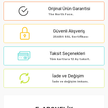
formunu kullanarak tarafımıza iletebilirsiniz.
Orijinal Ürün Garantisi
Görüş ve önerileriniz için teşekkür ederiz.
The North Face.
Yorum Yaz
Ürün resmi kalitesiz, bozuk veya görüntülenemiyor.
Güvenli Alışveriş
Ürün açıklamasında eksik bilgiler bulunuyor.
256Bit SSL Sertifikası
Ürün bilgilerinde hatalar bulunuyor.
Ürün fiyatı diğer sitelerden daha pahalı.
Taksit Seçenekleri
Bu ürüne benzer farklı alternatifler olmalı.
Tüm kartlara 12 Ay taksit.
İade ve Değişim
İade ve değişim imkanı.
Gönder