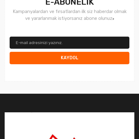
E-ABONELİK
Kampanyalardan ve fırsatlardan ilk siz haberdar olmak
ve yararlanmak istiyorsanız abone olunuz
>
KAYDOL