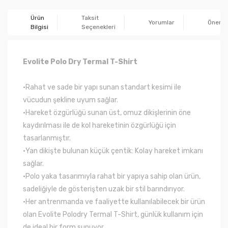
Ürün
Taksit
Yorumlar
Önerile
Bilgisi
Seçenekleri
Evolite Polo Dry Termal T-Shirt
•Rahat ve sade bir yapı sunan standart kesimi ile
vücudun şekline uyum sağlar.
•Hareket özgürlüğü sunan üst, omuz dikişlerinin öne
kaydırılması ile de kol hareketinin özgürlüğü için
tasarlanmıştır.
•Yan dikişte bulunan küçük çentik: Kolay hareket imkanı
sağlar.
•Polo yaka tasarımıyla rahat bir yapıya sahip olan ürün,
sadeliğiyle de gösterişten uzak bir stil barındırıyor.
•Her antrenmanda ve faaliyette kullanılabilecek bir ürün
olan Evolite Polodry Termal T-Shirt, günlük kullanım için
de ideal bir form sunuyor.