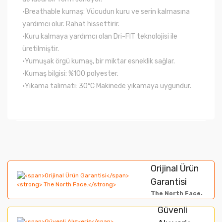
•Breathable kumaş: Vücudun kuru ve serin kalmasına
yardımcı olur. Rahat hissettirir.
•Kuru kalmaya yardımcı olan Dri-FIT teknolojisi ile
üretilmiştir.
•Yumuşak örgü kumaş, bir miktar esneklik sağlar.
•Kumaş bilgisi: %100 polyester.
•Yıkama talimatı: 30ºC Makinede yıkamaya uygundur.
Bu ürünün fiyat bilgisi, resim, ürün açıklamalarında ve
diğer konularda yetersiz gördüğünüz noktaları öneri
Bu ürüne ilk yorumu siz yapın!
formunu kullanarak tarafımıza iletebilirsiniz.
Orijinal Ürün
Görüş ve önerileriniz için teşekkür ederiz.
Garantisi
Yorum Yaz
The North Face.
Ürün resmi kalitesiz, bozuk veya görüntülenemiyor.
Güvenli