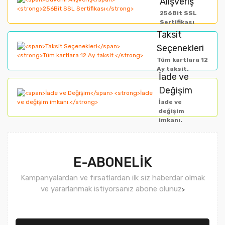
Alışveriş
Ürün açıklamasında eksik bilgiler bulunuyor.
256Bit SSL
Ürün bilgilerinde hatalar bulunuyor.
Sertifikası
Taksit
Ürün fiyatı diğer sitelerden daha pahalı.
Seçenekleri
Bu ürüne benzer farklı alternatifler olmalı.
Tüm kartlara 12
Ay taksit.
İade ve
Değişim
İade ve
değişim
imkanı.
Gönder
E-ABONELİK
Kampanyalardan ve fırsatlardan ilk siz haberdar olmak
ve yararlanmak istiyorsanız abone olunuz
>