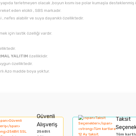
yapıda terletmeyen olacak ,boyun kısmı ise polar kumaşla desteklenmiş öz
areket eden elcikli , SBS markadır.
, nefes alabilir ve suya dayanıklı özelliktedir.
ek için lastik özelliği vardır.
liktedir.
MAL YALITIM
özelliklidir.
ygun özelliktedir.
arlı Azo madde boya yoktur.
rında ve diğer konularda yetersiz gördüğünüz noktaları öneri formunu kullan
Bu ürüne ilk yorumu siz yapın!
Güvenli
Taksit
Alışveriş
Seçenek
miyor.
256Bit
Yorum Yaz
Tüm kartl