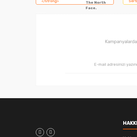
The North
Ürün açıklamasında eksik bilgiler bulunuyor.
Face.
Ürün bilgilerinde hatalar bulunuyor.
Ürün fiyatı diğer sitelerden daha pahalı.
Bu ürüne benzer farklı alternatifler olmalı.
Kampanyalardan 
HAKK