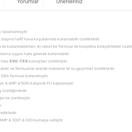
Yorumlar
Önerileriniz
 tasarlanmıştır.
 başına hafif hava koşullarında kullanılabilir özelliktedir.
 kullanılabilirken, iki ceket bir fermuar ile kolaylıkla birleştirilebilir özelli
larına uygun hale gelerek kullanılabilir.
çirmez
EVO-TEX
kumaştan üretilmiştir.
bilir ve fermuarlar elastik malzeme ile su geçirmez özelliktedir.
i SBS fermuar kullanılmıştır.
ter & AMP &150D katyonik PU kaplamadır.
 özelliğindedir.
 ile üretilmiştir.
r.
elliktedir.
 AMP & 300T & 50D kumaşa sahiptir.