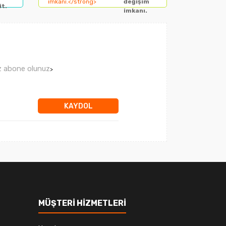
değişim
it.
imkanı.
ız abone olunuz
>
KAYDOL
MÜŞTERİ HİZMETLERİ