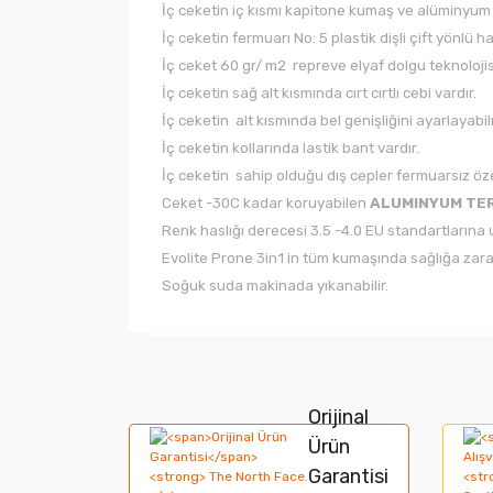
İç ceketin iç kısmı kapitone kumaş ve alüminyum 
İç ceketin fermuarı No: 5 plastik dişli çift yönlü h
İç ceket 60 gr/ m2 repreve elyaf dolgu teknolojisi 
İç ceketin sağ alt kısmında cırt cırtlı cebi vardır.
İç ceketin alt kısmında bel genişliğini ayarlayabilm
İç ceketin kollarında lastik bant vardır.
İç ceketin sahip olduğu dış cepler fermuarsız özel
Ceket -30C kadar koruyabilen
ALUMINYUM TER
Renk haslığı derecesi 3.5 -4.0 EU standartlarına u
Evolite Prone 3in1 in tüm kumaşında sağlığa zar
Soğuk suda makinada yıkanabilir.
Bu ürünün fiyat bilgisi, resim, ürün açıklamala
Görüş ve önerileriniz için teşekkür ederiz.
Orijinal
Ürün
Ürün resmi kalitesiz, bozuk veya görüntülene
Garantisi