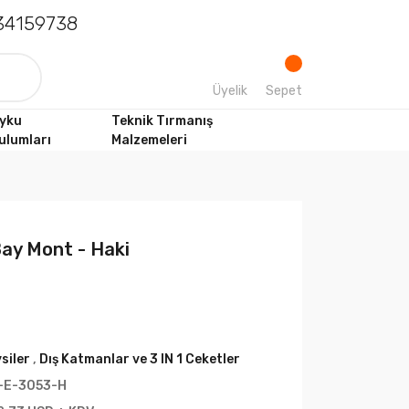
4159738
Üyelik
Sepet
yku
Teknik Tırmanış
ulumları
Malzemeleri
Bay Mont - Haki
siler
,
Dış Katmanlar ve 3 IN 1 Ceketler
-E-3053-H