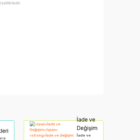
elliktedir.
arak tarafımıza iletebilirsiniz.
İade ve
Değişim
leri
İade ve
ara