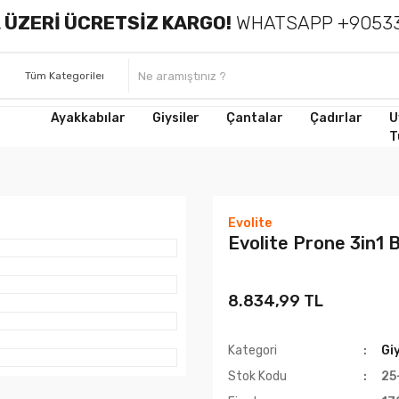
 ÜZERİ ÜCRETSİZ KARGO!
WHATSAPP +90533
Ayakkabılar
Giysiler
Çantalar
Çadırlar
U
T
Evolite
Evolite Prone 3in1 
8.834,99 TL
Kategori
Giy
Stok Kodu
25