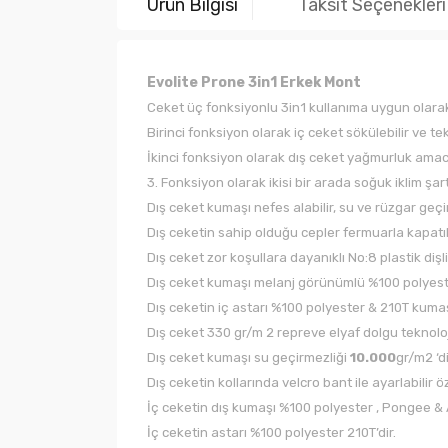
Ürün Bilgisi
Taksit Seçenekleri
Evolite Prone 3in1 Erkek Mont
Ceket üç fonksiyonlu 3in1 kullanıma uygun olarak
Birinci fonksiyon olarak iç ceket sökülebilir ve tek
İkinci fonksiyon olarak dış ceket yağmurluk amacı ile
3. Fonksiyon olarak ikisi bir arada soğuk iklim şart
Dış ceket kumaşı nefes alabilir, su ve rüzgar ge
Dış ceketin sahip olduğu cepler fermuarla kapatıla
Dış ceket zor koşullara dayanıklı No:8 plastik dişl
Dış ceket kumaşı melanj görünümlü %100 polyes
Dış ceketin iç astarı %100 polyester & 210T kumaş
Dış ceket 330 gr/m 2 repreve elyaf dolgu teknolojisi
Dış ceket kumaşı su geçirmezliği
10.000
gr/m2 ‘di
Dış ceketin kollarında velcro bant ile ayarlabilir öz
İç ceketin dış kumaşı %100 polyester , Pongee &
İç ceketin astarı %100 polyester 210T’dir.