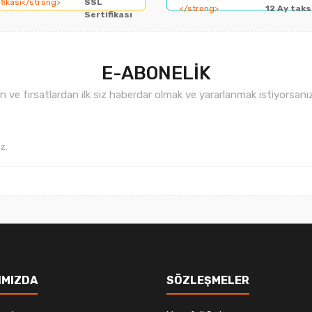
SSL
12 Ay taks
Sertifikası
E-ABONELİK
ve fırsatlardan ilk siz haberdar olmak ve yararlanmak istiyorsan
Gönder
IMIZDA
SÖZLEŞMELER