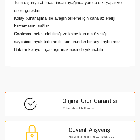
Terin dışarıya atılması insan ayağında yorucu etki yapar ve
enerji gerektirir.
Kolay buharlaşma ise ayağın terleme için daha az enerji
harcamasını sağlar.
Coolmax
, nefes alabilirliği ve kolay kuruma özelliği
sayesinde ayak terleme ile konforundan bir şey kaybetmez.
Bakımı kolaydır, çamaşır makinesinde yıkanabilir.
Bu ürünün fiyat bilgisi, resim, ürün açıklamalarında ve
diğer konularda yetersiz gördüğünüz noktaları öneri
Bu ürüne ilk yorumu siz yapın!
formunu kullanarak tarafımıza iletebilirsiniz.
Orijinal Ürün Garantisi
Görüş ve önerileriniz için teşekkür ederiz.
The North Face.
Yorum Yaz
Ürün resmi kalitesiz, bozuk veya görüntülenemiyor.
Güvenli Alışveriş
Ürün açıklamasında eksik bilgiler bulunuyor.
256Bit SSL Sertifikası