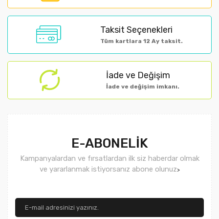
Ürün bilgilerinde hatalar bulunuyor.
Ürün fiyatı diğer sitelerden daha pahalı.
Taksit Seçenekleri
Bu ürüne benzer farklı alternatifler olmalı.
Tüm kartlara 12 Ay taksit.
İade ve Değişim
İade ve değişim imkanı.
Gönder
E-ABONELİK
Kampanyalardan ve fırsatlardan ilk siz haberdar olmak
ve yararlanmak istiyorsanız abone olunuz
>