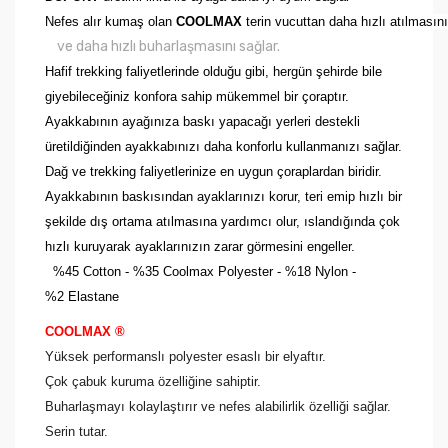
N
efes alır kumaş olan
COOLMAX
terin vucuttan daha hızlı atılmasın
ve daha hızlı buharlaşmasını sağlar.
Hafif trekking faliyetlerinde olduğu gibi, hergün şehirde bile
giyebileceğiniz konfora sahip mükemmel bir çoraptır.
Ayakkabının ayağınıza baskı yapacağı yerleri destekli
üretildiğinden ayakkabınızı daha konforlu kullanmanızı sağlar.
Dağ ve trekking faliyetlerinize en uygun çoraplardan biridir.
Ayakkabının baskısından ayaklarınızı korur, teri emip hızlı bir
şekilde dış ortama atılmasına yardımcı olur, ıslandığında çok
hızlı kuruyarak ayaklarınızın zarar görmesini engeller.
%45 Cotton - %
35 Coolmax Polyester - %
18 Nylon -
%
2 Elastane
COOLMAX ®
Yüksek performanslı polyester esaslı bir elyaftır.
Çok çabuk kuruma özelliğine sahiptir.
Buharlaşmayı kolaylaştırır ve nefes alabilirlik özelliği sağlar.
Serin tutar.