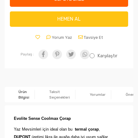
HEMEN AL
Yorum Yaz
Tavsiye Et
Paylaş :
Karşılaştır
Ürün
Taksit
Yorumlar
Önerile
Bilgisi
Seçenekleri
Evolite Sense Coolmax Çorap
Yaz Mevsimleri için ideal olan bu
termal çorap
,
DUPONT
üretimi likra ile ayağa daha iyi uyum sağlar