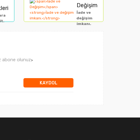
Değişim
leri
İade ve
ara
değişim
it.
imkanı.
ız abone olunuz
>
KAYDOL