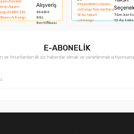
Alışveriş
Seçenek
miyor.
256Bit
Yorum Yaz
Tüm kartl
SSL
12 Ay taks
Sertifikası
E-ABONELİK
ve fırsatlardan ilk siz haberdar olmak ve yararlanmak istiyorsan
Gönder