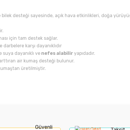
 bilek desteği sayesinde, açık hava etkinlikleri, doğa yürüyüş
r.
ası için tam destek sağlar.
 darbelere karşı dayanıklıdır
 suya dayanıklı ve
nefes alabilir
yapıdadır.
arttıran air kumaş desteği bulunur.
umaştan üretilmiştir.
rında ve diğer konularda yetersiz gördüğünüz noktaları öneri formunu kullan
Bu ürüne ilk yorumu siz yapın!
Güvenli
Taksit