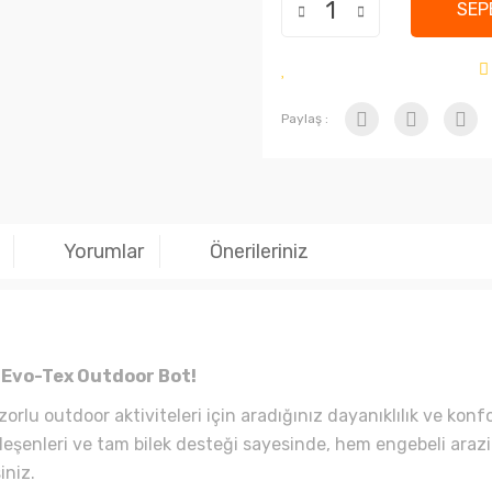
SEP
Paylaş :
Yorumlar
Önerileriniz
r Evo-Tex Outdoor Bot!
zorlu outdoor aktiviteleri için aradığınız dayanıklılık ve kon
ileşenleri ve tam bilek desteği sayesinde, hem engebeli ara
iniz.