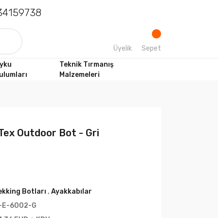
4159738
Üyelik
Sepet
yku
Teknik Tırmanış
ulumları
Malzemeleri
Tex Outdoor Bot - Gri
ekking Botları
,
Ayakkabılar
-E-6002-G