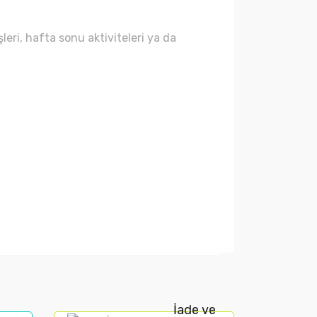
leri, hafta sonu aktiviteleri ya da
arak tarafımıza iletebilirsiniz.
İade ve