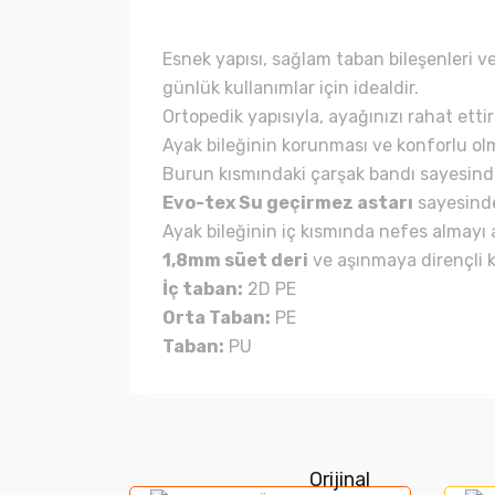
Esnek yapısı, sağlam taban bileşenleri ve
günlük kullanımlar için idealdir.
Ortopedik yapısıyla, ayağınızı rahat ettiri
Ayak bileğinin korunması ve konforlu olm
Burun kısmındaki çarşak bandı sayesinde
Evo-tex Su geçirmez astarı
sayesinde
Ayak bileğinin iç kısmında nefes almayı 
1,8mm süet deri
ve aşınmaya dirençli k
İç taban:
2D PE
Orta Taban:
PE
Taban:
PU
Bu ürünün fiyat bilgisi, resim, ürün açıklamala
Görüş ve önerileriniz için teşekkür ederiz.
Orijinal