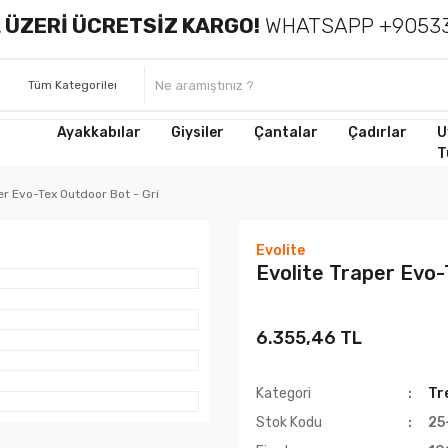
 ÜZERİ ÜCRETSİZ KARGO!
WHATSAPP +90533
Ayakkabılar
Giysiler
Çantalar
Çadırlar
U
T
er Evo-Tex Outdoor Bot - Gri
Evolite
Evolite Traper Evo-
6.355,46 TL
Kategori
Tr
Stok Kodu
25