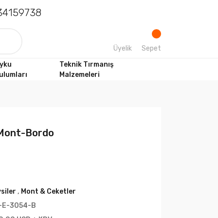
4159738
Üyelik
Sepet
yku
Teknik Tırmanış
ulumları
Malzemeleri
 Mont-Bordo
siler
,
Mont & Ceketler
-E-3054-B