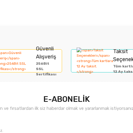
rında ve diğer konularda yetersiz gördüğünüz noktaları öneri formunu kullan
Bu ürüne ilk yorumu siz yapın!
Güvenli
Taksit
Alışveriş
Seçenek
miyor.
256Bit
Yorum Yaz
Tüm kartl
SSL
12 Ay taks
Sertifikası
E-ABONELİK
ve fırsatlardan ilk siz haberdar olmak ve yararlanmak istiyorsan