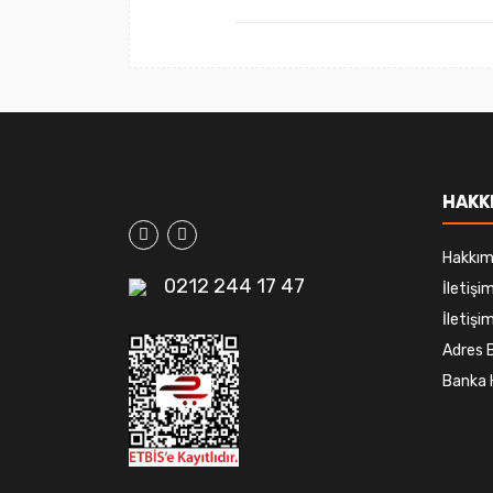
HAKK
Hakkım
0212 244 17 47
İletiş
İletişim
Adres B
Banka 