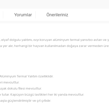
Yorumlar
Önerileriniz
fif, elyaf dolgulu yalıtımı, ısıyı koruyan alüminyum termal yansıtıcı astarı
da yer alır, herhangi bir hayvan kullanılmadan doğaya zarar vermeden üreti
lüminyum Termal Yalıtım özelliklidir.
eri mevcuttur.
şak dokulu filesi mevcuttur.
de tutar. Kapüşon büzgü lastikleri her iki yanda mevcuttur.
la güçlendirilmiştir ve çıt çıtlıdır.