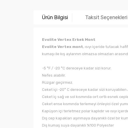
Ürün Bilgisi
Taksit Seçenekleri
Evolite Vertex Erkek Mont
Evolite Vertex mont
, ısıyı içeride tutacak ha
kumaşı ile kış aylarının olmazsa olmazları arasın
-5 °F / -20 °C dereceye kadar sizi korur.
Nefes alabilir.
Rüzgar geçirmez.
Ceket içi -20° C dereceye kadar sizi koruyabilen A
Ceket iç sağ ve sol kısmında cırt cırtlı esnek cepl
Ceket ense kısmında terlemeyi önleyici özel yumu
Kapüşon içi terletmez polar kaplıdır ve ısıyı içer
Dış cep kapakları aşınmaya dayanıklı özel bir kumaş
Dış kumaş suya dayanıklı %100 Polyester