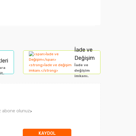
arak tarafımıza iletebilirsiniz.
İade ve
Değişim
leri
İade ve
ara
değişim
it.
imkanı.
ız abone olunuz
>
KAYDOL