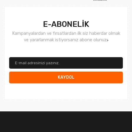
Gönder
E-ABONELİK
Kampanyalardan ve fırsatlardan ilk siz haberdar olmak
ve yararlanmak istiyorsanız abone olunuz
>
KAYDOL