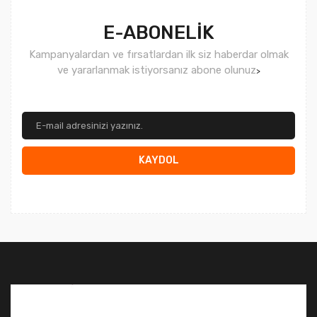
E-ABONELİK
Kampanyalardan ve fırsatlardan ilk siz haberdar olmak
ve yararlanmak istiyorsanız abone olunuz
>
KAYDOL