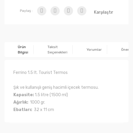
Paylaş :
Karşılaştır
Ürün
Taksit
Yorumlar
Önerile
Bilgisi
Seçenekleri
Ferrino 1.5 lt. Tourist Termos
Şık ve kullanışlı geniş hacimli içecek termosu.
Kapasite:
1.5 litre (1500 ml)
Ağırlık:
1000 gr.
Ebatları:
32 x 11 cm