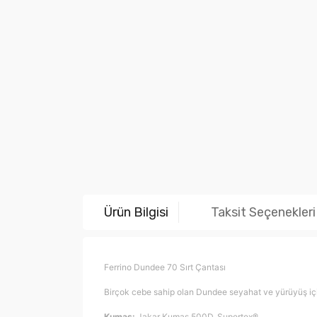
Ürün Bilgisi
Taksit Seçenekleri
Ferrino Dundee 70 Sırt Çantası
Birçok cebe sahip olan Dundee seyahat ve yürüyüş için o
Kumaş:
Jakar Kumaş 500D, Supertex®