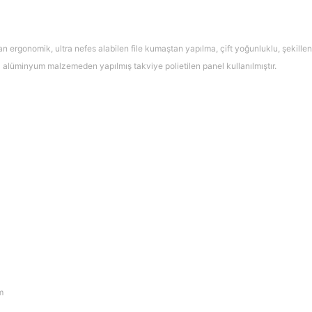
ergonomik, ultra nefes alabilen file kumaştan yapılma, çift yoğunluklu, şekillendiri
ımda alüminyum malzemeden yapılmış takviye polietilen panel kullanılmıştır.
m