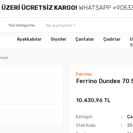
 ÜZERİ ÜCRETSİZ KARGO!
WHATSAPP +90533
Ayakkabılar
Giysiler
Çantalar
Çadırlar
U
T
Siyah
Ferrino
Ferrino Dundee 70 S
10.430,96 TL
Kategori
Ça
Stok Kodu
25