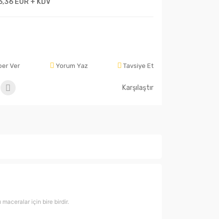
6,36 EUR + KDV
ber Ver
Yorum Yaz
Tavsiye Et
Karşılaştır
aceralar için bire birdir.