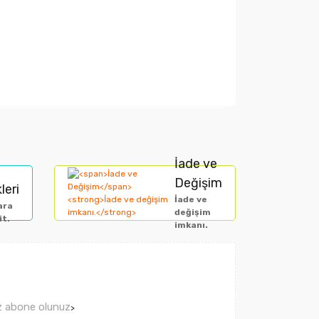
arak tarafımıza iletebilirsiniz.
İade ve
Değişim
leri
İade ve
ara
değişim
it.
imkanı.
ız abone olunuz
>