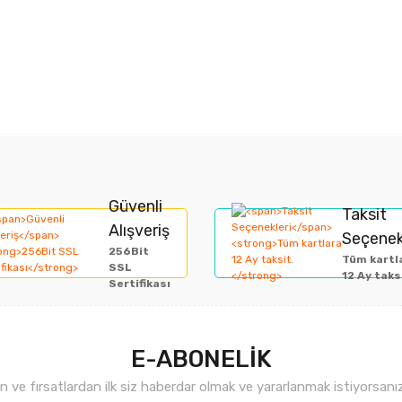
rında ve diğer konularda yetersiz gördüğünüz noktaları öneri formunu kullan
Bu ürüne ilk yorumu siz yapın!
Güvenli
Taksit
Alışveriş
Seçenek
miyor.
256Bit
Yorum Yaz
Tüm kartl
SSL
12 Ay taks
Sertifikası
E-ABONELİK
ve fırsatlardan ilk siz haberdar olmak ve yararlanmak istiyorsan