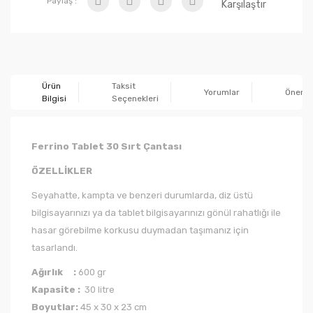
Paylaş :
Karşılaştır
Ürün
Taksit
Yorumlar
Önerile
Bilgisi
Seçenekleri
Ferrino Tablet 30 Sırt Çantası
ÖZELLİKLER
Seyahatte, kampta ve benzeri durumlarda, diz üstü
bilgisayarınızı ya da tablet bilgisayarınızı gönül rahatlığı ile
hasar görebilme korkusu duymadan taşımanız için
tasarlandı.
Ağırlık :
600 gr
Kapasite :
30 litre
Boyutlar:
45 x 30 x 23 cm