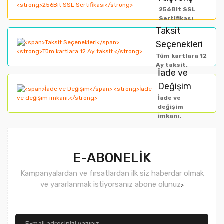
256Bit SSL
Ürün bilgilerinde hatalar bulunuyor.
Sertifikası
Taksit
Ürün fiyatı diğer sitelerden daha pahalı.
Seçenekleri
Bu ürüne benzer farklı alternatifler olmalı.
Tüm kartlara 12
Ay taksit.
İade ve
Değişim
İade ve
değişim
imkanı.
Gönder
E-ABONELİK
Kampanyalardan ve fırsatlardan ilk siz haberdar olmak
ve yararlanmak istiyorsanız abone olunuz
>