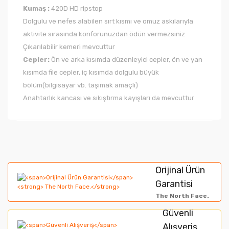
Kumaş
:
420D HD ripstop
Dolgulu ve nefes alabilen sırt kısmı ve omuz askılarıyla
aktivite sırasında konforunuzdan ödün vermezsiniz
Çıkarılabilir kemeri mevcuttur
Cepler:
Ön ve arka kısımda düzenleyici cepler, ön ve yan
kısımda file cepler, iç kısımda dolgulu büyük
bölüm(bilgisayar vb. taşımak amaçlı)
Anahtarlık kancası ve sıkıştırma kayışları da mevcuttur
Bu ürünün fiyat bilgisi, resim, ürün açıklamalarında ve
diğer konularda yetersiz gördüğünüz noktaları öneri
Bu ürüne ilk yorumu siz yapın!
formunu kullanarak tarafımıza iletebilirsiniz.
Orijinal Ürün
Görüş ve önerileriniz için teşekkür ederiz.
Garantisi
Yorum Yaz
The North Face.
Ürün resmi kalitesiz, bozuk veya görüntülenemiyor.
Güvenli
Alışveriş
Ürün açıklamasında eksik bilgiler bulunuyor.