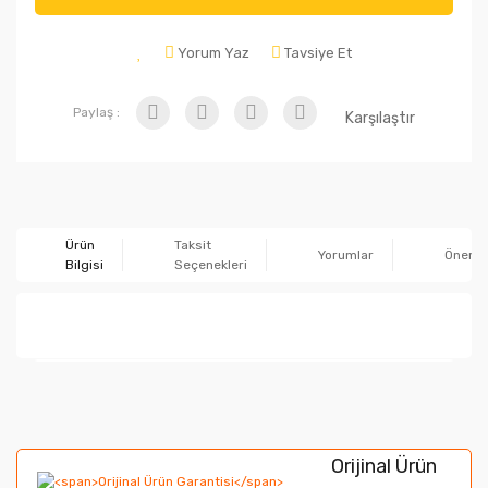
Yorum Yaz
Tavsiye Et
Paylaş :
Karşılaştır
Ürün
Taksit
Yorumlar
Önerile
Bilgisi
Seçenekleri
Bu ürünün fiyat bilgisi, resim, ürün açıklamalarında ve
diğer konularda yetersiz gördüğünüz noktaları öneri
Bu ürüne ilk yorumu siz yapın!
formunu kullanarak tarafımıza iletebilirsiniz.
Orijinal Ürün