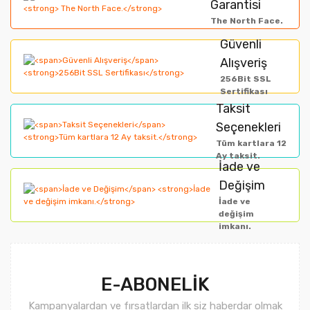
Görüş ve önerileriniz için teşekkür ederiz.
Garantisi
Yorum Yaz
The North Face.
Ürün resmi kalitesiz, bozuk veya görüntülenemiyor.
Güvenli
Alışveriş
Ürün açıklamasında eksik bilgiler bulunuyor.
256Bit SSL
Ürün bilgilerinde hatalar bulunuyor.
Sertifikası
Taksit
Ürün fiyatı diğer sitelerden daha pahalı.
Seçenekleri
Bu ürüne benzer farklı alternatifler olmalı.
Tüm kartlara 12
Ay taksit.
İade ve
Değişim
İade ve
değişim
imkanı.
Gönder
E-ABONELİK
Kampanyalardan ve fırsatlardan ilk siz haberdar olmak