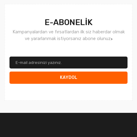
E-ABONELİK
Kampanyalardan ve fırsatlardan ilk siz haberdar olmak
ve yararlanmak istiyorsanız abone olunuz
>
KAYDOL