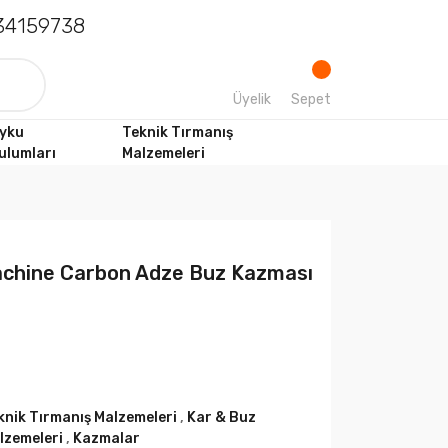
4159738
Üyelik
Sepet
yku
Teknik Tırmanış
ulumları
Malzemeleri
achine Carbon Adze Buz Kazması
knik Tırmanış Malzemeleri
,
Kar & Buz
lzemeleri
,
Kazmalar