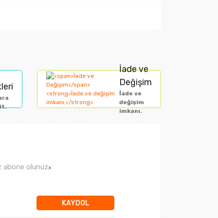
arak tarafımıza iletebilirsiniz.
İade ve
Değişim
leri
İade ve
ara
değişim
it.
imkanı.
ız abone olunuz
>
KAYDOL