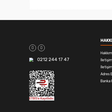
HAKK
Hakkım
0212 244 17 47
İletiş
İletişim
Adres B
Banka 