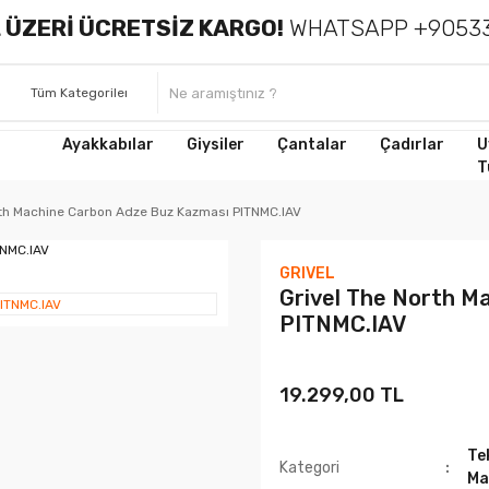
 ÜZERİ ÜCRETSİZ KARGO!
WHATSAPP +90533
Ayakkabılar
Giysiler
Çantalar
Çadırlar
U
T
rth Machine Carbon Adze Buz Kazması PITNMC.IAV
GRIVEL
Grivel The North M
PITNMC.IAV
19.299,00 TL
Te
Kategori
Ma