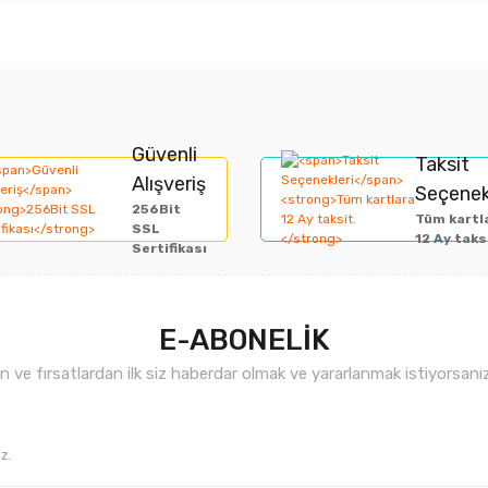
rında ve diğer konularda yetersiz gördüğünüz noktaları öneri formunu kullan
Bu ürüne ilk yorumu siz yapın!
Güvenli
Taksit
Alışveriş
Seçenek
miyor.
256Bit
Yorum Yaz
Tüm kartl
SSL
12 Ay taks
Sertifikası
E-ABONELİK
ve fırsatlardan ilk siz haberdar olmak ve yararlanmak istiyorsan