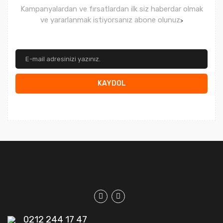
Kampanyalardan ve fırsatlardan ilk siz haberdar olmak
ve yararlanmak istiyorsanız abone olunuz
>
KAYDOL
0212 244 17 47