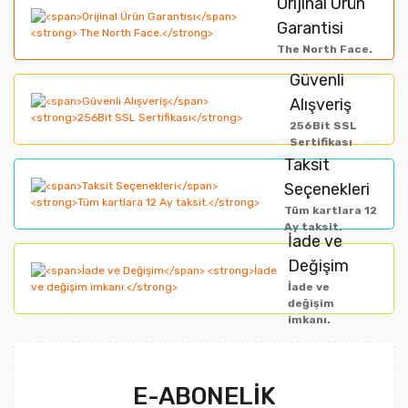
Orijinal Ürün
Görüş ve önerileriniz için teşekkür ederiz.
Garantisi
Yorum Yaz
The North Face.
Ürün resmi kalitesiz, bozuk veya görüntülenemiyor.
Güvenli
Alışveriş
Ürün açıklamasında eksik bilgiler bulunuyor.
256Bit SSL
Ürün bilgilerinde hatalar bulunuyor.
Sertifikası
Taksit
Ürün fiyatı diğer sitelerden daha pahalı.
Seçenekleri
Bu ürüne benzer farklı alternatifler olmalı.
Tüm kartlara 12
Ay taksit.
İade ve
Değişim
İade ve
değişim
imkanı.
Gönder
E-ABONELİK