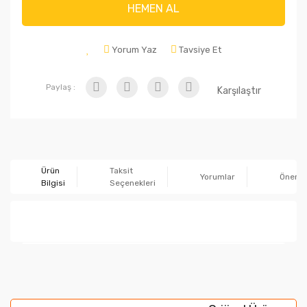
HEMEN AL
Yorum Yaz
Tavsiye Et
Paylaş :
Karşılaştır
Ürün
Taksit
Yorumlar
Önerile
Bilgisi
Seçenekleri
Bu ürünün fiyat bilgisi, resim, ürün açıklamalarında ve
diğer konularda yetersiz gördüğünüz noktaları öneri
Bu ürüne ilk yorumu siz yapın!
formunu kullanarak tarafımıza iletebilirsiniz.