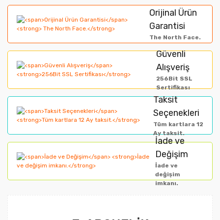
Bu ürüne ilk yorumu siz yapın!
formunu kullanarak tarafımıza iletebilirsiniz.
Orijinal Ürün
Görüş ve önerileriniz için teşekkür ederiz.
Garantisi
Yorum Yaz
The North Face.
Ürün resmi kalitesiz, bozuk veya görüntülenemiyor.
Güvenli
Alışveriş
Ürün açıklamasında eksik bilgiler bulunuyor.
256Bit SSL
Ürün bilgilerinde hatalar bulunuyor.
Sertifikası
Taksit
Ürün fiyatı diğer sitelerden daha pahalı.
Seçenekleri
Bu ürüne benzer farklı alternatifler olmalı.
Tüm kartlara 12
Ay taksit.
İade ve
Değişim
İade ve
değişim
imkanı.
Gönder