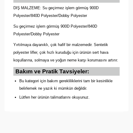
DIŞ MALZEME: Su geçirmez işlem görmüş 900D
Polyester/840D Polyester/Dobby Polyester
Su geçirmez işlem görmüş 900D Polyester/840D
Polyester/Dobby Polyester
Yırtılmaya dayanıklı, çok hafif bir malzemedir. Sentetik
polyester lifler, çok hızlı kuruduğu için ürünün sert hava
koşullarına, solmaya ve yoğun neme karşı korumasını artırır.
Bakım ve Pratik Tavsiyeler:
Bu kategori için bakım gerekliliklerini tam bir kesinlikle
belirlemek ne yazık ki mümkün değildir.
Lütfen her ürünün talimatlarını okuyunuz.
Bu ürünün fiyat bilgisi, resim, ürün açıklamalarında ve
diğer konularda yetersiz gördüğünüz noktaları öneri