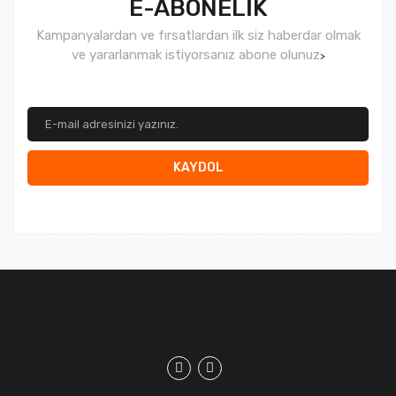
E-ABONELİK
Kampanyalardan ve fırsatlardan ilk siz haberdar olmak
ve yararlanmak istiyorsanız abone olunuz
>
KAYDOL