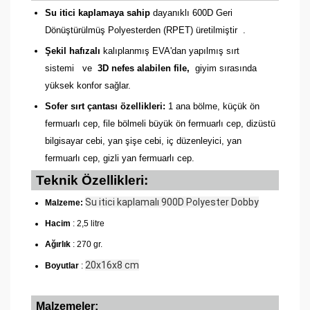
Su itici kaplamaya sahip
dayanıklı 600D Geri
Dönüştürülmüş Polyesterden (RPET) üretilmiştir
.
Şekil hafızalı
kalıplanmış EVA'dan yapılmış sırt
sistemi
ve
3D nefes alabilen file,
giyim sırasında
yüksek konfor sağlar.
Sofer sırt çantası özellikleri:
1 ana bölme, küçük ön
fermuarlı cep, file bölmeli büyük ön fermuarlı cep, dizüstü
bilgisayar cebi, yan şişe cebi, iç düzenleyici, yan
fermuarlı cep, gizli yan fermuarlı cep.
Teknik Özellikleri:
Su itici kaplamalı 900D Polyester Dobby
Malzeme:
Hacim
: 2,5 litre
Ağırlık
: 270 gr.
20x16x8 cm
Boyutlar
:
Malzemeler: