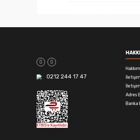
HAKK
Hakkım
0212 244 17 47
İletiş
İletişim
Adres B
Banka 