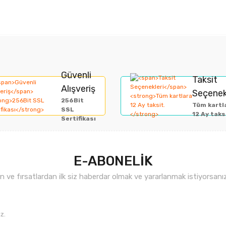
rında ve diğer konularda yetersiz gördüğünüz noktaları öneri formunu kullan
Bu ürüne ilk yorumu siz yapın!
Güvenli
Taksit
Alışveriş
Seçenek
miyor.
256Bit
Yorum Yaz
Tüm kartl
SSL
12 Ay taks
Sertifikası
E-ABONELİK
ve fırsatlardan ilk siz haberdar olmak ve yararlanmak istiyorsan