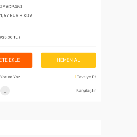
JYVCP45J
1,67 EUR + KDV
.925,00 TL )
ETE EKLE
HEMEN AL
Yorum Yaz
Tavsiye Et
Karşılaştır