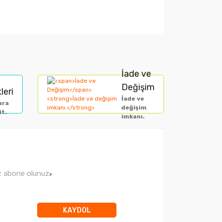
arak tarafımıza iletebilirsiniz.
İade ve
Değişim
leri
İade ve
ara
değişim
it.
imkanı.
ız abone olunuz
>
KAYDOL