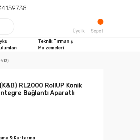
4159738
Üyelik
Sepet
yku
Teknik Tırmanış
ulumları
Malzemeleri
-V13)
K&B) RL2000 RollUP Konik
ntegre Bağlantı Aparatlı
ama & Kurtarma