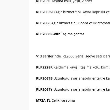
RLP2030
Taşıma kolu, yeşil, 2 adet
RLP2003SB
Ağır hizmet tipi, kayar köprülü ç
RLP2006
Ağır hizmet tipi, Cobra çelik otoma
RLP2000R-V02
Taşıma çantası
V13 serilerinde, RL2000 Serisi sedye seti içer
RLP2228R
Kaldırma kayışlı taşıma kolu, kırmız
RLP2069B
Uzunluğu ayarlanabilir entegre kald
RLP2069Y
Uzunluğu ayarlanabilir entegre kald
M72A TL
Çelik karabina