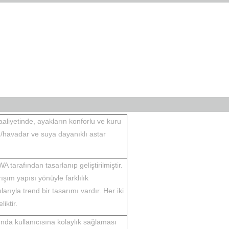
liyetinde, ayakların konforlu ve kuru
n/havadar ve suya dayanıklı astar
afından tasarlanıp geliştirilmiştir.
şım yapısı yönüyle farklılık
arıyla trend bir tasarımı vardır. Her iki
iktir.
ında kullanıcısına kolaylık sağlaması