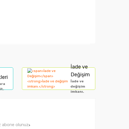
arak tarafımıza iletebilirsiniz.
İade ve
Değişim
leri
İade ve
ara
değişim
it.
imkanı.
ız abone olunuz
>