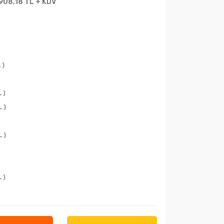
.908,18 TL + KDV
)
 )
 )
L )
)
L )
)
 )