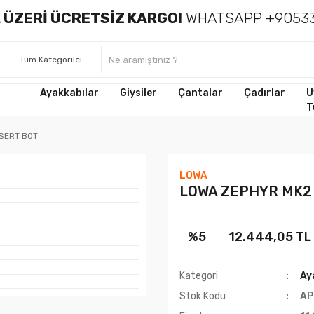
 ÜZERİ ÜCRETSİZ KARGO!
WHATSAPP +90533
Ayakkabılar
Giysiler
Çantalar
Çadırlar
U
T
SERT BOT
LOWA
LOWA ZEPHYR MK2 
%5
12.444,05 TL
Kategori
Ay
Stok Kodu
AP