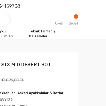
4159738
Üyelik
Sepet
yku
Teknik Tırmanış
ulumları
Malzemeleri
GTX MID DESERT BOT
13.099,00 TL
akkabılar
,
Askeri Ayakkabılar & Botlar
QVY139