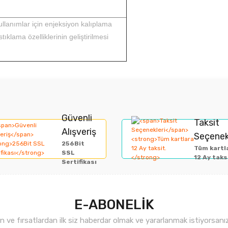
ullanımlar için enjeksiyon kalıplama
tıklama özelliklerinin geliştirilmesi
rında ve diğer konularda yetersiz gördüğünüz noktaları öneri formunu kullan
Bu ürüne ilk yorumu siz yapın!
Güvenli
Taksit
Alışveriş
Seçenek
miyor.
256Bit
Yorum Yaz
Tüm kartl
SSL
12 Ay taks
Sertifikası
E-ABONELİK
ve fırsatlardan ilk siz haberdar olmak ve yararlanmak istiyorsan