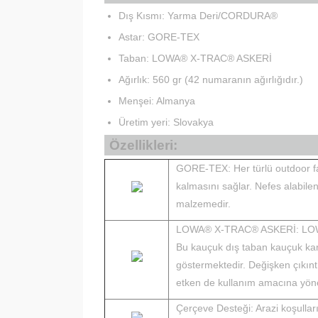
Dış Kısmı: Yarma Deri/CORDURA®
Astar: GORE-TEX
Taban: LOWA® X-TRAC® ASKERİ
Ağırlık: 560 gr (42 numaranın ağırlığıdır.)
Menşei: Almanya
Üretim yeri: Slovakya
Özellikleri:
GORE-TEX: Her türlü outdoor faa
kalmasını sağlar. Nefes alabile
malzemedir.
LOWA® X-TRAC® ASKERİ: LOWA tar
Bu kauçuk dış taban kauçuk karı
göstermektedir. Değişken çıkıntıl
etken de kullanım amacına yönel
Çerçeve Desteği: Arazi koşullar