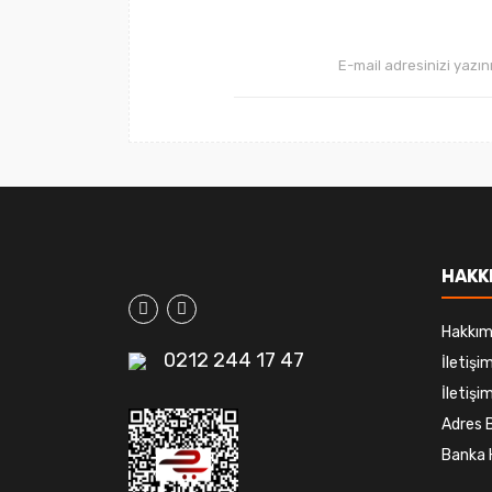
HAKK
Hakkım
0212 244 17 47
İletiş
İletişim
Adres B
Banka 