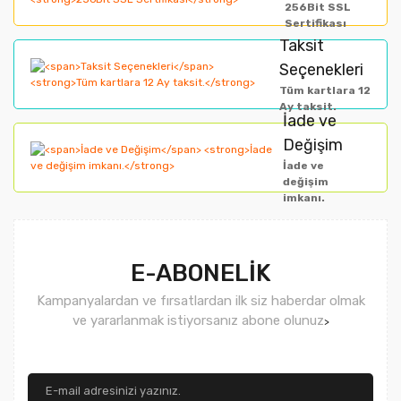
256Bit SSL
Ürün bilgilerinde hatalar bulunuyor.
Sertifikası
Taksit
Ürün fiyatı diğer sitelerden daha pahalı.
Seçenekleri
Bu ürüne benzer farklı alternatifler olmalı.
Tüm kartlara 12
Ay taksit.
İade ve
Değişim
İade ve
değişim
imkanı.
Gönder
E-ABONELİK
Kampanyalardan ve fırsatlardan ilk siz haberdar olmak
ve yararlanmak istiyorsanız abone olunuz
>