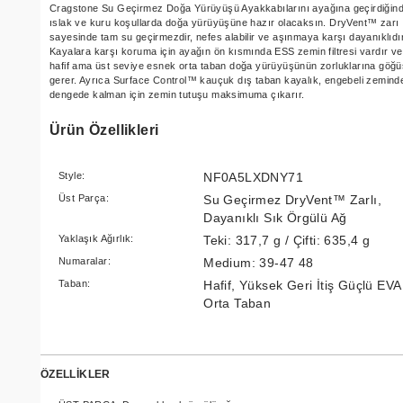
Cragstone Su Geçirmez Doğa Yürüyüşü Ayakkabılarını ayağına geçirdiğin
ıslak ve kuru koşullarda doğa yürüyüşüne hazır olacaksın. DryVent™ zarı
sayesinde tam su geçirmezdir, nefes alabilir ve aşınmaya karşı dayanıklıdır
Kayalara karşı koruma için ayağın ön kısmında ESS zemin filtresi vardır ve
hafif ama üst seviye esnek orta taban doğa yürüyüşünün zorluklarına göğü
gerer. Ayrıca Surface Control™ kauçuk dış taban kayalık, engebeli zemind
dengede kalman için zemin tutuşu maksimuma çıkarır.
Ürün Özellikleri
Style:
NF0A5LXDNY71
Üst Parça:
Su Geçirmez DryVent™ Zarlı,
Dayanıklı Sık Örgülü Ağ
Yaklaşık Ağırlık:
Teki: 317,7 g / Çifti: 635,4 g
Numaralar:
Medium: 39-47 48
Taban:
Hafif, Yüksek Geri İtiş Güçlü EVA
Orta Taban
ÖZELLİKLER