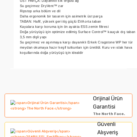
ÜST PARÇA: Dayanıklı sık örgülü ağ
Su geçirmez DryVent™ zar
Ripstop arka bölüm ve dil
Daha ergonomik bir tasarım için asimetrik üst parça
TABAN: Hafif, yüksek geri itiş güçlü EVA orta taban
Kayalara karşı koruma için ön ayakta ESS zemin filtresi
Doğa yürüyüşü için optimize edilmiş Surface Control™ kauçuk dış taban
3,5 mm dişli yapı
Su geçirmez ve aşınmaya karşı dayanıklı Erkek Cragstone WP her tür
meydan okumaya hazır keşif tutkunları için üretildi. Kuru ve ıslak hava
koşullarında doğa yürüyüşü için idealdir
Bu ürünün fiyat bilgisi, resim, ürün açıklamalarında ve
diğer konularda yetersiz gördüğünüz noktaları öneri
Bu ürüne ilk yorumu siz yapın!
formunu kullanarak tarafımıza iletebilirsiniz.
Orijinal Ürün
Görüş ve önerileriniz için teşekkür ederiz.
Garantisi
Yorum Yaz
The North Face.
Ürün resmi kalitesiz, bozuk veya görüntülenemiyor.
Güvenli
Alışveriş
Ürün açıklamasında eksik bilgiler bulunuyor.