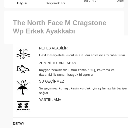
Yorumlar
Önerile
Bilgisi
Seçenekleri
The North Face M Cragstone
Wp Erkek Ayakkabı
NEFES ALABİLİR
Hafif materyali ile vücut ısısını düzenler ve sizi rahat tutar.
ZEMİNİ TUTAN TABAN
Kaygan zeminlerde üstün zemin tutuş, kavrama ve
dayanıklılık sunan kauçuk bileşenler
SU GEÇİRMEZ
Su geçirmez kumaş, kesin kuruluk için aşılamaz bir bariyer
sağlar.
YASTIKLAMA
DETAY